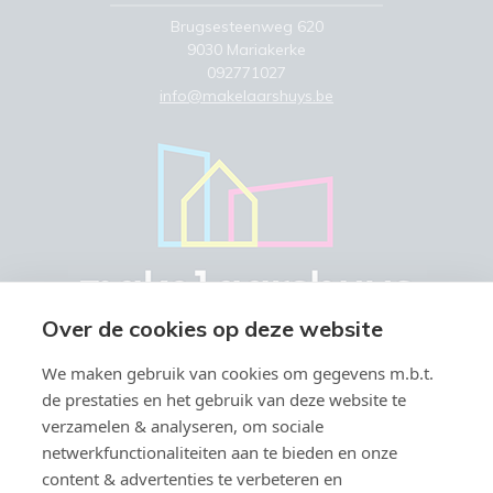
Brugsesteenweg 620
9030 Mariakerke
092771027
info@makelaarshuys.be
Over de cookies op deze website
We maken gebruik van cookies om gegevens m.b.t.
de prestaties en het gebruik van deze website te
verzamelen & analyseren, om sociale
netwerkfunctionaliteiten aan te bieden en onze
Vastgoedmakelaar-bemiddelaar BIV België BIV 504.945 & 508.847 -
content & advertenties te verbeteren en
Ondernemingsnummer BTW-BE 0766.579.221