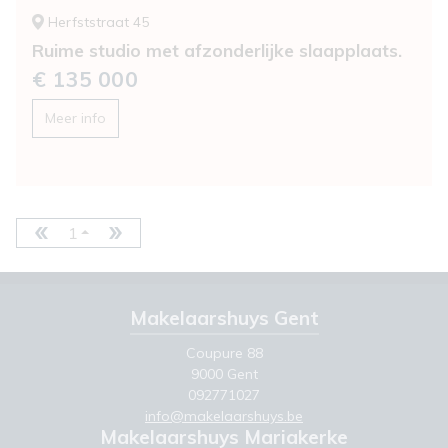
Herfststraat 45
Ruime studio met afzonderlijke slaapplaats.
€ 135 000
Meer info
1
Makelaarshuys Gent
Coupure 88
9000 Gent
092771027
info@makelaarshuys.be
Makelaarshuys Mariakerke