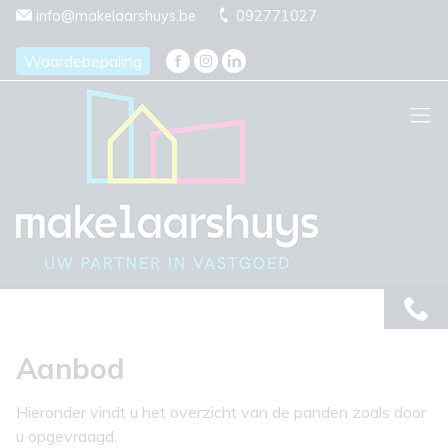
Menu overslaan en naar de inhoud gaan
info@makelaarshuys.be
092771027
Waardebepaling
Aanbod
Hieronder vindt u het overzicht van de panden zoals door
u opgevraagd.