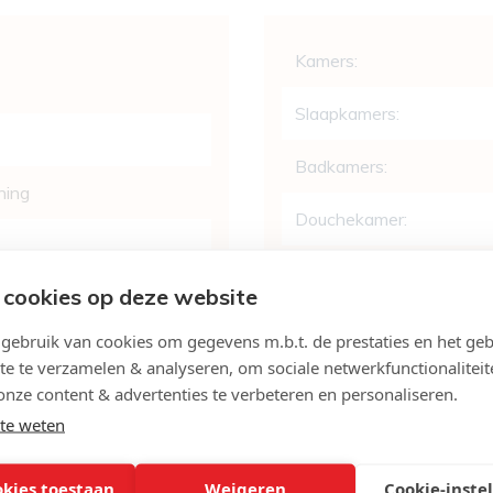
Indeling
Kamers:
Slaapkamers:
Badkamers:
ning
Douchekamer:
WC:
 cookies op deze website
Bureau:
ebruik van cookies om gegevens m.b.t. de prestaties en het geb
te te verzamelen & analyseren, om sociale netwerkfunctionaliteit
Woonkamer:
onze content & advertenties te verbeteren en personaliseren.
te weten
Keuken:
okies toestaan
Weigeren
Cookie-inste