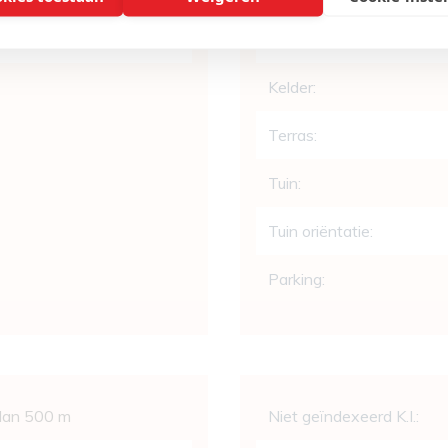
Berging:
Kelder:
Terras:
Tuin:
Tuin oriëntatie:
Parking:
Wettelijke gege
 dan 500 m
Niet geïndexeerd K.I.: