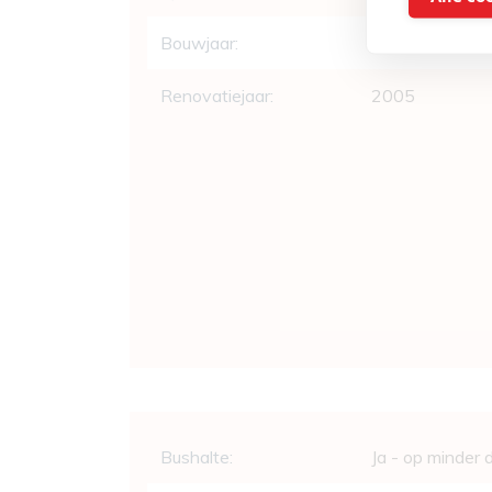
Bouwjaar:
1978
Renovatiejaar:
2005
Comfort
Bushalte:
Ja - op minder