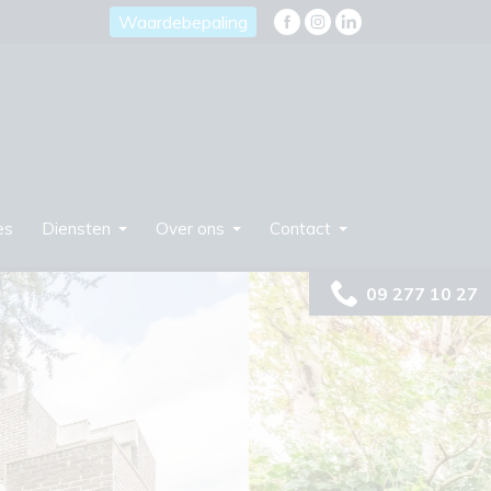
Waardebepaling
es
Diensten
Over ons
Contact
09 277 10 27