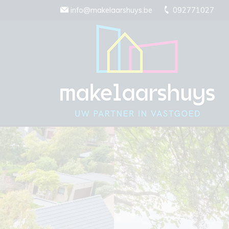
Menu overslaan en naar de inhoud gaan
info@makelaarshuys.be
092771027