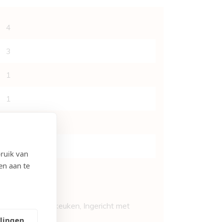
4
3
1
1
2
Ja
ruik van
en aan te
Ja
Ja
, Half-open keuken, Ingericht met
toestellen
llingen