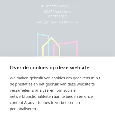
Brugsesteenweg 620
9030 Mariakerke
092771027
info@makelaarshuys.be
Over de cookies op deze website
We maken gebruik van cookies om gegevens m.b.t.
de prestaties en het gebruik van deze website te
verzamelen & analyseren, om sociale
netwerkfunctionaliteiten aan te bieden en onze
content & advertenties te verbeteren en
personaliseren.
Vastgoedmakelaar-bemiddelaar BIV België BIV 504.945 & 508.847 -
Ondernemingsnummer BTW-BE 0766.579.221