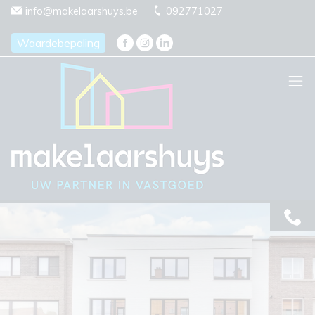
Menu overslaan en naar de inhoud gaan
info@makelaarshuys.be
092771027
Waardebepaling