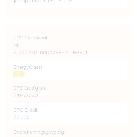
Ja - op 1000 m tot 1500 m
Wettelijke gegevens
EPC Certificaat
Nr.:
20200402-0002263590-RES_1
EnergyClass:
C
EPC Geldig tot:
2/04/2030
EPC E-peil:
278,00
Overstromingsgevoelig: