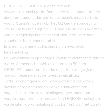
PLAN UW BEZOEK VIA onze site aub ;
www.makelaarshuys.be Bent u een werkstudent of een
doctoraatstudent, dan zijn deze studio's misschien iets
voor u. Studio's liggen nabij het UZ Gent en omgeving
Sterre. De huurprijs ligt op 550 euro. De studio is voorzien
van een eigen keuken met toestellen, leefruimte met
slaaphoek, badkamer en toilet.
Er is een algemene vuilnisberging en overdekte
fietsenstalling.
De verwarming is op aardgas. exclusief elektriciteit, gas en
water. Gemeenschappelijke kosten van 50 euro.
OPGELET studenten : Zonder domicilie is mogelijk maar
hou dan rekening met de tweedeverblijftaks !
Toffe woonomgeving om wandelafstand van groen,
diverse eetgelegenheden, winkels, universiteiten
hogescholen, ..Vlotte verbindingswegen, openbaar
vervoer, bus , tram, ... Interesse ? INTERESSE : schrijf u in
via de site ; www.makelaarshuys.be / te huur / het pand /