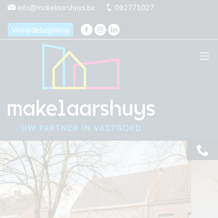
Menu overslaan en naar de inhoud gaan
info@makelaarshuys.be
092771027
Waardebepaling