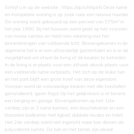
Schrijf u in op de website ; https://ap.lc/hhpxN Deze ruime
en instapklare woning is op zoek naar een nieuwe huurder.
De woning werd gebouwd op een perceel van 575m² in
het jaar 1990. Bij het bouwen werd gelet op het voorzien
van mooie ruimtes en hield men rekening met het
binnenbrengen van voldoende licht. Binnengekomen in de
algemene hal is er een afzonderlijk gastentoilet en is er de
mogelijkheid om ofwel de living of de keuken te betreden.
In de living is er plaats voor een zithoek alsook plaats voor
een voldoende ruime eetplaats. Het zich op de leuke tuin
en het park blijft een grote troef van deze eigendom.
Vooraan werd de volwaardige keuken met alle toestellen
geïnstalleerd. (geen frigo) Op het gelijkvloers is er tevens
een berging en garage. Bovengekomen op het 1ste
verdiep zijn er 3 ruime kamers, een douchekamer en een
klassieke badkamer met ligbad, dubbele lavabo en toilet.
Het 2de verdiep werd niet ingericht maar kan dienen als
polyvalente ruimte. De tuin en het terras zijn ideaal