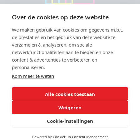
Over de cookies op deze website
We maken gebruik van cookies om gegevens m.b.t.
de prestaties en het gebruik van deze website te
verzamelen & analyseren, om sociale
netwerkfunctionaliteiten aan te bieden en onze
content & advertenties te verbeteren en
personaliseren.
Vastgoedmakelaar-bemiddelaar BIV België BIV 504.945 & 508.847 -
Ondernemingsnummer BTW-BE 0766.579.221
Kom meer te weten
Toezichthoudende autoriteit: Beroepsinstituut van
Vastgoedmakelaars, Luxemburgstraat 16 B te 1000 Brussel -
Onderworpen aan de
deontologische code van het BIV
- Lid BIV -
Alle cookies toestaan
info@biv.be - Lid CIB - BA en borgstelling via NV Axa Belgium (polisnr;
730.390.160)
Weigeren
9
Cookie-instellingen
,9
63 reviews
© 2026 Makelaarshuys |
Developed by Zabun
|
Disclaimer
|
Privacy
Powered by
CookieHub Consent Management
policy
|
Cookie policy