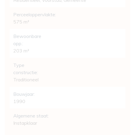
Residentieel, Voorstad, Gemeente
Perceeloppervlakte:
575 m²
Bewoonbare
opp.:
203 m²
Type
constructie:
Traditioneel
Bouwjaar:
1990
Algemene staat:
Instapklaar