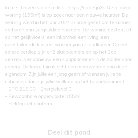
In te schrijven via deze link : https://ap.lc/fjgXs Deze ruime
woning (155m²) is op zoek naar een nieuwe huurder. De
woning werd in het jaar 2024 in orde gezet om te kunnen
verhuren aan zorgvuldige huurders. De woning bestaat uit;
op het gelijkvloers; een inkomhal, een living, een
geinstalleerde keuken, wasberging en badkamer. Op het
eerste verdiep zijn er 2 slaapkamers en op het 2de
verdiep is er opnieuw een slaapkamer en is de zolder voor
opberg. De leuke tuin is echt een meerwaarde aan deze
eigendom. Zijn jullie een jong gezin of wensen jullie te
cohousen dan zijn jullie welkom op het bezoekmoment.
- EPC 218.00 - Energielabel C
- Bewoonbare oppervlakte 155m²
- Elektriciteit conform
Deel dit pand