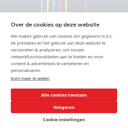
Over de cookies op deze website
We maken gebruik van cookies om gegevens m.b.t.
de prestaties en het gebruik van deze website te
verzamelen & analyseren, om sociale
netwerkfunctionaliteiten aan te bieden en onze
content & advertenties te verbeteren en
personaliseren.
Vastgoedmakelaar-bemiddelaar BIV België BIV 504.945 & 508.847 -
Ondernemingsnummer BTW-BE 0766.579.221
Kom meer te weten
Toezichthoudende autoriteit: Beroepsinstituut van
Vastgoedmakelaars, Luxemburgstraat 16 B te 1000 Brussel -
Onderworpen aan de
deontologische code van het BIV
- Lid BIV -
Alle cookies toestaan
info@biv.be - Lid CIB - BA en borgstelling via NV Axa Belgium (polisnr;
730.390.160)
Weigeren
9
Cookie-instellingen
,9