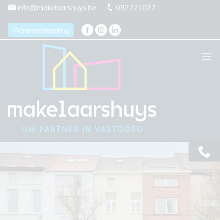
Menu overslaan en naar de inhoud gaan
info@makelaarshuys.be
092771027
Waardebepaling