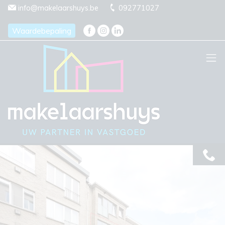
Menu overslaan en naar de inhoud gaan
info@makelaarshuys.be
092771027
Waardebepaling