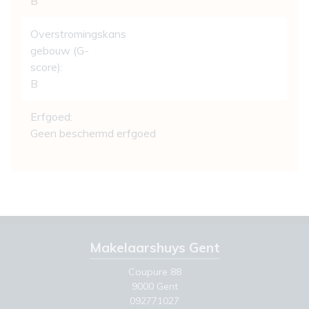
B
Overstromingskans
gebouw (G-
score):
B
Erfgoed:
Geen beschermd erfgoed
Makelaarshuys Gent
Coupure 88
9000 Gent
092771027