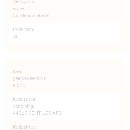
Verwarmd
water:
Condensatieketel
Parlofoon:
Ja
Wettelijke gegevens
Niet
geïndexeerd K.I.:
€ 570
Kadastrale
benaming:
44815 GENT 155 AFD
Kadastrale