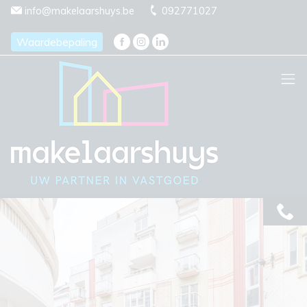
Menu overslaan en naar de inhoud gaan
info@makelaarshuys.be
092771027
Waardebepaling