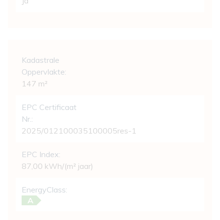
Ja
Wettelijke gegevens
Kadastrale
Oppervlakte:
147 m²
EPC Certificaat
Nr.:
2025/012100035100005res-1
EPC Index:
87,00 kWh/(m² jaar)
EnergyClass:
A