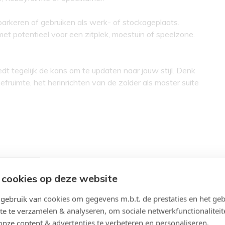
parkeren of gebruiken als werk- of stockageplaats.
 potentieel voor een zitplek, moestuin of speelzone.
t tegelijk de kans om te updaten naar jouw stijl. Denk
ruimte, het herinrichten van de zolder als master suite
 cookies op deze website
ebruik van cookies om gegevens m.b.t. de prestaties en het geb
te te verzamelen & analyseren, om sociale netwerkfunctionaliteit
Indeling
12
Slaapkamers:
onze content & advertenties te verbeteren en personaliseren.