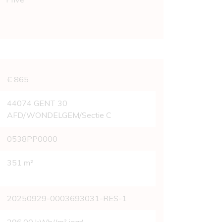
vens
€ 865
44074 GENT 30
AFD/WONDELGEM/Sectie C
0538PP0000
351 m²
20250929-0003693031-RES-1