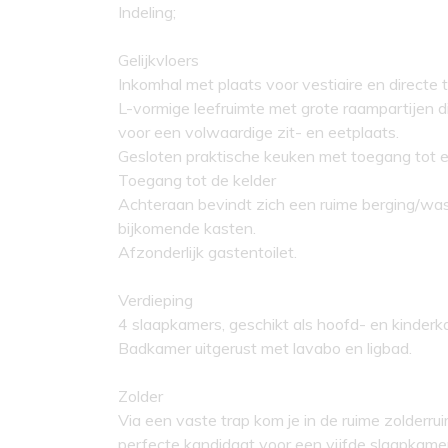
Indeling;
Gelijkvloers
Inkomhal met plaats voor vestiaire en directe t
L-vormige leefruimte met grote raampartijen d
voor een volwaardige zit- en eetplaats.
Gesloten praktische keuken met toegang tot e
Toegang tot de kelder
Achteraan bevindt zich een ruime berging/wa
bijkomende kasten.
Afzonderlijk gastentoilet.
Verdieping
4 slaapkamers, geschikt als hoofd- en kinderk
Badkamer uitgerust met lavabo en ligbad.
Zolder
Via een vaste trap kom je in de ruime zolderru
perfecte kandidaat voor een vijfde slaapkame