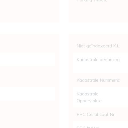
Wettelijke gege
Niet geïndexeerd K.I.:
Kadastrale benaming:
Kadastrale Nummers:
Kadastrale
Oppervlakte:
EPC Certificaat Nr.: