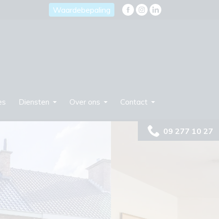
Waardebepaling
es
Diensten
Over ons
Contact
09 277 10 27