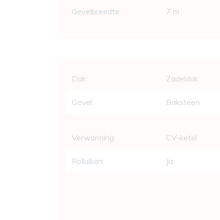
Gevelbreedte:
7 m
Comfort
Dak:
Zadeldak
Gevel:
Baksteen
Verwarming:
CV-ketel
Rolluiken:
Ja