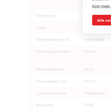
Wondelgem
Kom meer 
Referentie:
AV-2374
Alle co
Type:
Woning
Beschikbaar vanaf:
Onmiddellijk
Perceeloppervlakte:
351 m²
Perceelbreedte:
10 m
Bewoonbare opp.:
183 m²
Type constructie:
Traditioneel
Bouwjaar:
1959