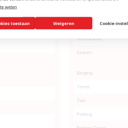
te weten
Badkamers:
okies toestaan
Weigeren
Cookie-inste
WC:
Woonkamer:
Keuken:
Berging:
Terras:
Tuin:
Parking:
Parking Types: