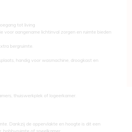
oegang tot living
ie voor aangename lichtinval zorgen en ruimte bieden
xtra bergruimte.
splaats, handig voor wasmachine, droogkast en
amers, thuiswerkplek of logeerkamer.
imte. Dankzij de oppervlakte en hoogte is dit een
r, hobbyruimte of speelkamer.