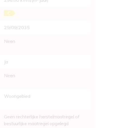
296,00 kWh/(m² jaar)
C
29/09/2035
Neen
Ja
Neen
Woongebied
Geen rechterlijke herstelmaatregel of
bestuurlijke maatregel opgelegd