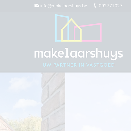
Menu overslaan en naar de inhoud gaan
info@makelaarshuys.be
092771027