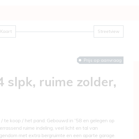
Kaart
Streetview
Prijs op aanvraag
slpk, ruime zolder,
 / te koop / het pand. Gebouwd in '58 en gelegen op
rassend ruime indeling, veel licht en tal van
igendom met extra bergruimte en een aparte garage.