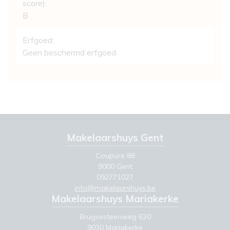
score):
B
Erfgoed:
Geen beschermd erfgoed
Makelaarshuys Gent
Coupure 88
9000 Gent
092771027
info@makelaarshuys.be
Makelaarshuys Mariakerke
Brugsesteenweg 620
9030 Mariakerke