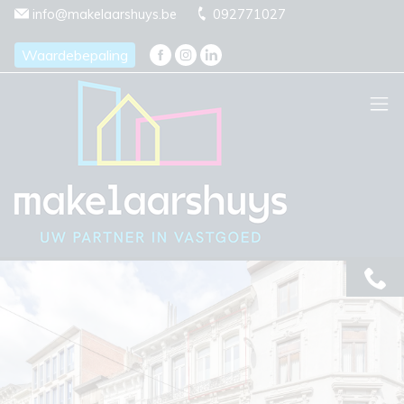
Menu overslaan en naar de inhoud gaan
info@makelaarshuys.be
092771027
Waardebepaling