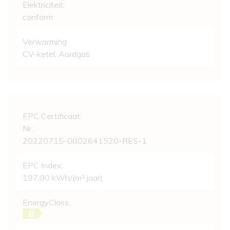
Elektriciteit:
conform
Verwarming:
CV-ketel, Aardgas
Wettelijke gegevens
EPC Certificaat
Nr.:
20220715-0002641520-RES-1
EPC Index:
197,00 kWh/(m² jaar)
EnergyClass:
B