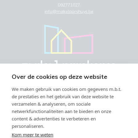
092771027
info@makelaarshuys.be
Over de cookies op deze website
We maken gebruik van cookies om gegevens m.b.t.
de prestaties en het gebruik van deze website te
verzamelen & analyseren, om sociale
netwerkfunctionaliteiten aan te bieden en onze
Vastgoedmakelaar-bemiddelaar BIV België BIV 504.945 & 508.847 -
content & advertenties te verbeteren en
Ondernemingsnummer BTW-BE 0766.579.221
personaliseren.
Toezichthoudende autoriteit: Beroepsinstituut van
Vastgoedmakelaars, Luxemburgstraat 16 B te 1000 Brussel -
Kom meer te weten
Onderworpen aan de
deontologische code van het BIV
- Lid BIV -