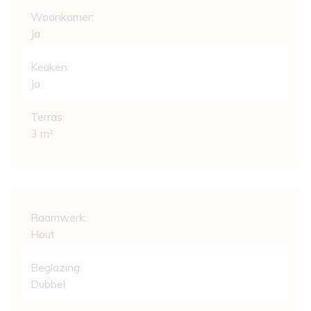
Woonkamer:
Ja
Keuken:
Ja
Terras:
3 m²
Comfort
Raamwerk:
Hout
Beglazing:
Dubbel