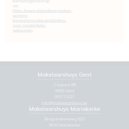
Klimaatagentschap
via
https://www.vlaanderen.be/een-
woning-
kopen/renovatieverplichting-
voor-residentiele-
gebouwen
Makelaarshuys Gent
Coupure 88
9000 Gent
092771027
info@makelaarshuys.be
Makelaarshuys Mariakerke
Brugsesteenweg 620
9030 Mariakerke