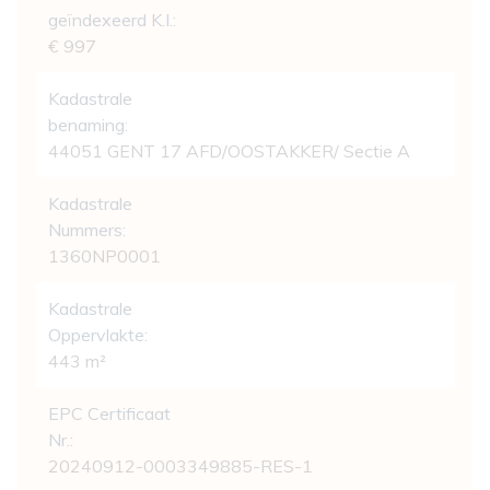
geïndexeerd K.I.:
€ 997
Kadastrale
benaming:
44051 GENT 17 AFD/OOSTAKKER/ Sectie A
Kadastrale
Nummers:
1360NP0001
Kadastrale
Oppervlakte:
443 m²
EPC Certificaat
Nr.:
20240912-0003349885-RES-1