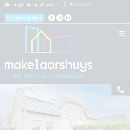
Menu overslaan en naar de inhoud gaan
info@makelaarshuys.be
092771027
Waardebepaling