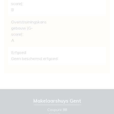
score):
B
Overstromingskans
gebouw (G-
score):
A
Erfgoed:
Geen beschermd erfgoed
Makelaarshuys Gent
Coupure 88