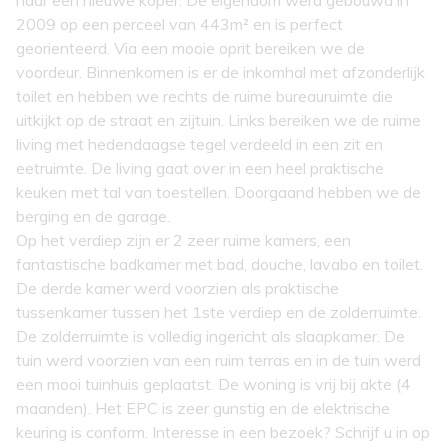
naar een nieuwe koper. De eigendom werd gebouwd in
2009 op een perceel van 443m² en is perfect
georienteerd. Via een mooie oprit bereiken we de
voordeur. Binnenkomen is er de inkomhal met afzonderlijk
toilet en hebben we rechts de ruime bureauruimte die
uitkijkt op de straat en zijtuin. Links bereiken we de ruime
living met hedendaagse tegel verdeeld in een zit en
eetruimte. De living gaat over in een heel praktische
keuken met tal van toestellen. Doorgaand hebben we de
berging en de garage.
Op het verdiep zijn er 2 zeer ruime kamers, een
fantastische badkamer met bad, douche, lavabo en toilet.
De derde kamer werd voorzien als praktische
tussenkamer tussen het 1ste verdiep en de zolderruimte.
De zolderruimte is volledig ingericht als slaapkamer. De
tuin werd voorzien van een ruim terras en in de tuin werd
een mooi tuinhuis geplaatst. De woning is vrij bij akte (4
maanden). Het EPC is zeer gunstig en de elektrische
keuring is conform. Interesse in een bezoek? Schrijf u in op