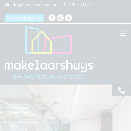
Menu overslaan en naar de inhoud gaan
info@makelaarshuys.be
092771027
Waardebepaling