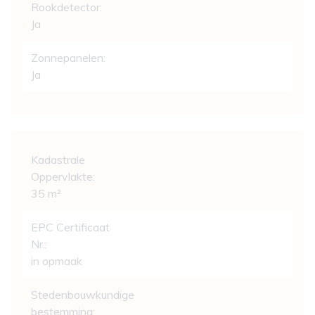
Rookdetector:
Ja
Zonnepanelen:
Ja
Wettelijke gegevens
Kadastrale
Oppervlakte:
35 m²
EPC Certificaat
Nr.:
in opmaak
Stedenbouwkundige
bestemming: