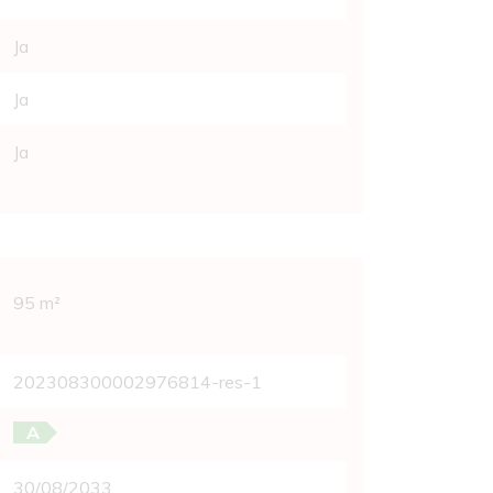
Ja
Ja
Ja
vens
95 m²
202308300002976814-res-1
A
30/08/2033