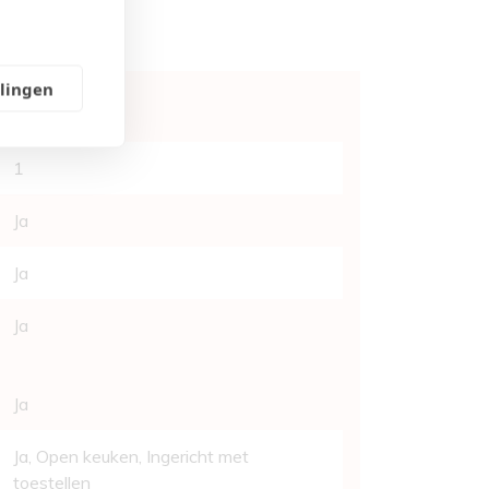
llingen
2
1
Ja
Ja
Ja
Ja
Ja
, Open keuken, Ingericht met
toestellen