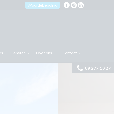
Waardebepaling
es
Diensten
Over ons
Contact
09 277 10 27