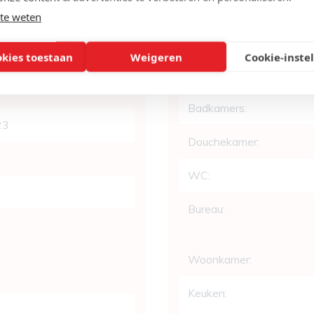
te weten
okies toestaan
Weigeren
Cookie-inste
Indeling
1/101
Slaapkamers:
Badkamers:
23
Douchekamer:
WC:
Bureau:
Woonkamer:
Keuken: