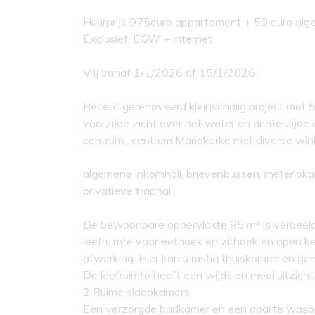
Huurprijs 975euro appartement + 50 euro alg
Exclusief: EGW + internet
Vrij vanaf 1/1/2026 of 15/1/2026
Recent gerenoveerd kleinschalig project met
voorzijde zicht over het water en achterzijde 
centrum , centrum Mariakerke met diverse winke
algemene inkomhall, brievenbussen, meterlokaa
privatieve traphal
De bewoonbare oppervlakte 95 m² is verdeeld ov
leefruimte voor eethoek en zithoek en open ke
afwerking. Hier kan u rustig thuiskomen en gen
De leefruimte heeft een wijds en mooi uitzicht
2 Ruime slaapkamers.
Een verzorgde badkamer en een aparte wasbe