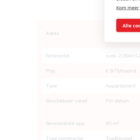
Kom meer 
Alle co
Algemeen
Adres:
Groendreef 19
Gent
Referentie:
svds-2284H1
Prijs:
€ 975/maand
Type:
Appartement
Beschikbaar vanaf:
Per datum
Bewoonbare opp.:
95 m²
Type constructie:
Traditioneel