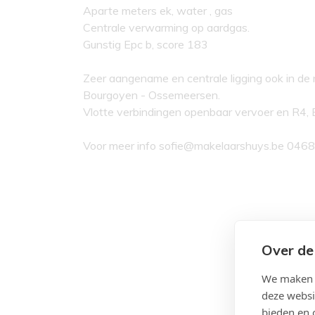
Aparte meters ek, water , gas
Centrale verwarming op aardgas.
Gunstig Epc b, score 183
Zeer aangename en centrale ligging ook in de
Bourgoyen - Ossemeersen.
Vlotte verbindingen openbaar vervoer en R4, 
Voor meer info sofie@makelaarshuys.be 046
Over de
We maken g
deze websi
bieden en 