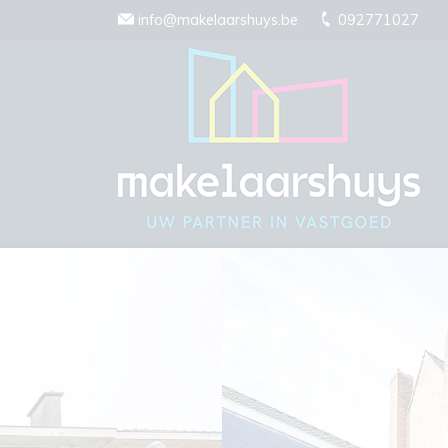
Menu overslaan en naar de inhoud gaan
info@makelaarshuys.be
092771027