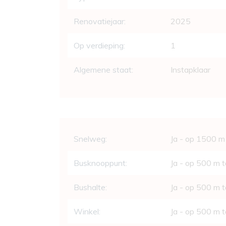
Renovatiejaar:
2025
Op verdieping:
1
Algemene staat:
Instapklaar
Comfort
Snelweg:
Ja - op 1500 m
Busknooppunt:
Ja - op 500 m 
Bushalte:
Ja - op 500 m 
Winkel:
Ja - op 500 m 