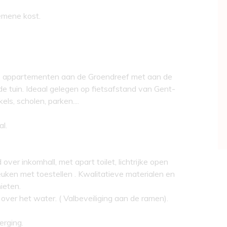
emene kost.
 5 appartementen aan de Groendreef met aan de
de tuin. Ideaal gelegen op fietsafstand van Gent-
ls, scholen, parken....
l.
er inkomhall, met apart toilet, lichtrijke open
uken met toestellen . Kwalitatieve materialen en
ieten.
 over het water. ( Valbeveiliging aan de ramen).
rging.