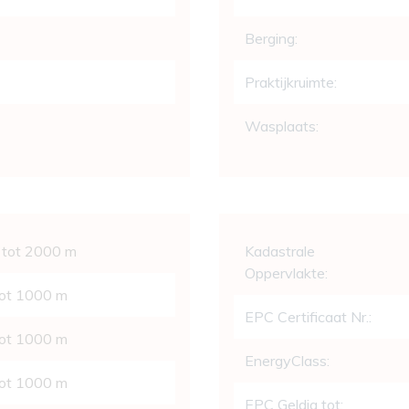
Berging:
Praktijkruimte:
Wasplaats:
Wettelijke gege
 tot 2000 m
Kadastrale
Oppervlakte:
tot 1000 m
EPC Certificaat Nr.:
tot 1000 m
EnergyClass:
tot 1000 m
EPC Geldig tot: