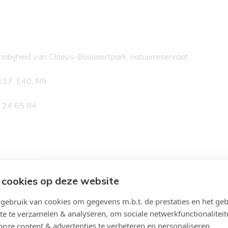
 nabijheid van Claeys-Bouüaertpark, natuurreservaat
E17, E40, N9.
8 24 65 84
 cookies op deze website
ebruik van cookies om gegevens m.b.t. de prestaties en het geb
te te verzamelen & analyseren, om sociale netwerkfunctionaliteit
onze content & advertenties te verbeteren en personaliseren.