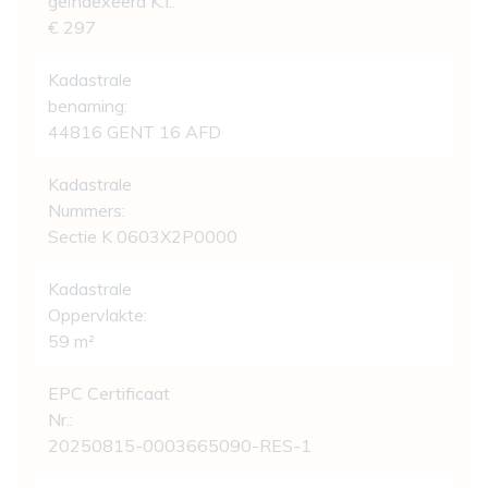
geïndexeerd K.I.:
€ 297
Kadastrale
benaming:
44816 GENT 16 AFD
Kadastrale
Nummers:
Sectie K 0603X2P0000
Kadastrale
Oppervlakte:
59 m²
EPC Certificaat
Nr.:
20250815-0003665090-RES-1