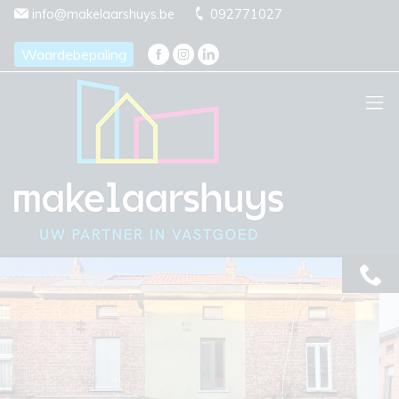
Menu overslaan en naar de inhoud gaan
info@makelaarshuys.be
092771027
Waardebepaling