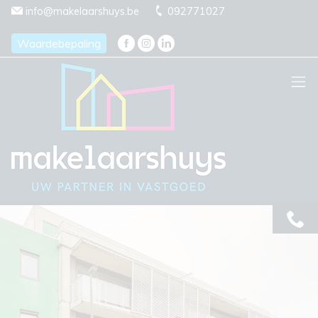
Menu overslaan en naar de inhoud gaan
info@makelaarshuys.be
092771027
Waardebepaling