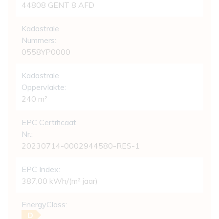
44808 GENT 8 AFD
Kadastrale
Nummers:
0558YP0000
Kadastrale
Oppervlakte:
240 m²
EPC Certificaat
Nr.:
20230714-0002944580-RES-1
EPC Index:
387,00 kWh/(m² jaar)
EnergyClass:
D