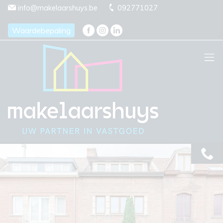
Menu overslaan en naar de inhoud gaan
info@makelaarshuys.be
092771027
Waardebepaling