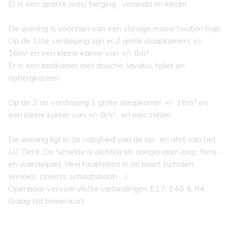
Er is een aparte was/ berging , veranda en kelder.
De woning is voorzien van een stevige mooie houten trap.
Op de 1ste verdieping zijn er 2 grote slaapkamers +/-
16m² en een kleine kamer van +/- 8m² .
Er is een badkamer met douche, lavabo, toilet en
opbergkasten.
Op de 2 de verdieping 1 grote slaapkamer +/- 16m² en
een kleine kamer van +/- 8m² , en een zolder.
De woning ligt in de nabijheid van de op- en afrit van het
UZ Gent. De Schelde is dichtbij als aangenaam loop, fiets-
en wandelpad, Veel faciliteiten in de buurt (scholen,
winkels, cinema, schaatsbaan …).
Openbaar vervoer vlotte verbindingen E17, E40 & R4.
Graag tot binnenkort.