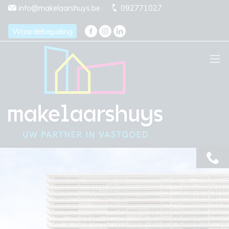
Menu overslaan en naar de inhoud gaan
info@makelaarshuys.be
092771027
Waardebepaling