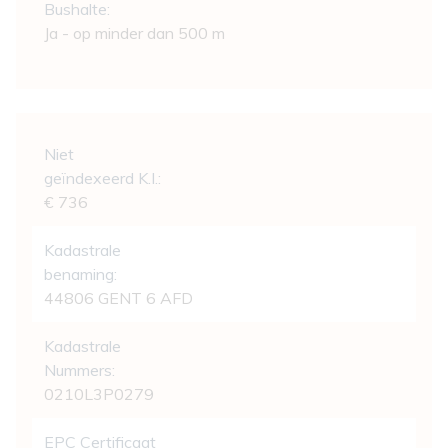
Bushalte:
Ja - op minder dan 500 m
Wettelijke gegevens
Niet
geïndexeerd K.I.:
€ 736
Kadastrale
benaming:
44806 GENT 6 AFD
Kadastrale
Nummers:
0210L3P0279
EPC Certificaat