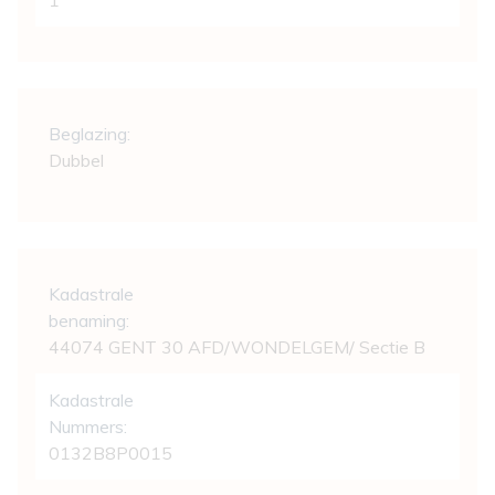
1
Comfort
Beglazing:
Dubbel
Wettelijke gegevens
Kadastrale
benaming:
44074 GENT 30 AFD/WONDELGEM/ Sectie B
Kadastrale
Nummers:
0132B8P0015