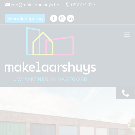
Menu overslaan en naar de inhoud gaan
info@makelaarshuys.be
092771027
Waardebepaling