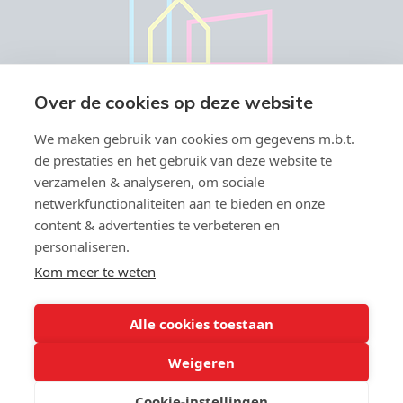
Over de cookies op deze website
We maken gebruik van cookies om gegevens m.b.t.
de prestaties en het gebruik van deze website te
verzamelen & analyseren, om sociale
netwerkfunctionaliteiten aan te bieden en onze
content & advertenties te verbeteren en
personaliseren.
Vastgoedmakelaar-bemiddelaar BIV België BIV 504.945 & 508.847 -
Ondernemingsnummer BTW-BE 0766.579.221
Kom meer te weten
Toezichthoudende autoriteit: Beroepsinstituut van
Vastgoedmakelaars, Luxemburgstraat 16 B te 1000 Brussel -
Onderworpen aan de
deontologische code van het BIV
- Lid BIV -
Alle cookies toestaan
info@biv.be - Lid CIB - BA en borgstelling via NV Axa Belgium (polisnr;
730.390.160)
Weigeren
Cookie-instellingen