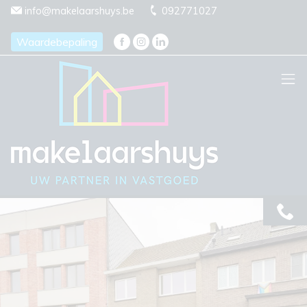
Menu overslaan en naar de inhoud gaan
info@makelaarshuys.be
092771027
Waardebepaling