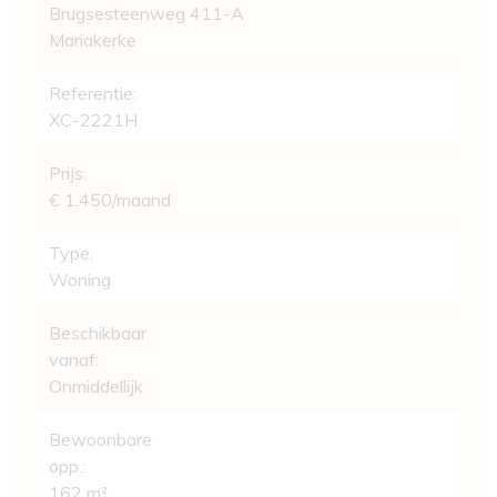
Brugsesteenweg 411-A
Mariakerke
Referentie:
XC-2221H
Prijs:
€ 1.450/maand
Type:
Woning
Beschikbaar
vanaf:
Onmiddellijk
Bewoonbare
opp.:
162 m²