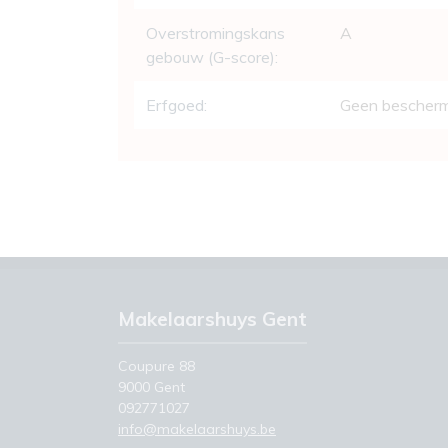
Overstromingskans
A
gebouw (G-score):
Erfgoed:
Geen bescherm
Makelaarshuys Gent
Coupure 88
9000 Gent
092771027
info@makelaarshuys.be