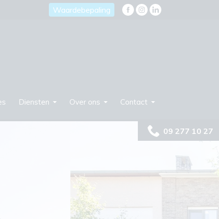
Waardebepaling
es
Diensten
Over ons
Contact
09 277 10 27