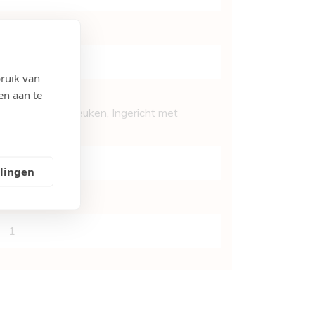
2
Ja
ruik van
en aan te
Ja
, Gesloten keuken, Ingericht met
toestellen
Ja
llingen
Ja
1