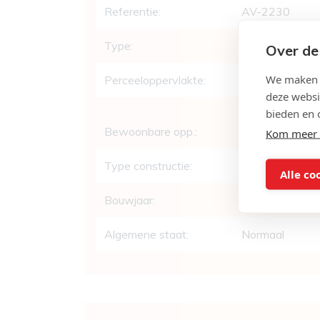
Referentie:
AV-2230
Type:
Woning
Over de
We maken g
Perceeloppervlakte:
320 m²
deze websi
bieden en 
Bewoonbare opp.:
190 m²
Kom meer 
Type constructie:
Traditioneel
Alle co
Bouwjaar:
1964
Algemene staat:
Normaal