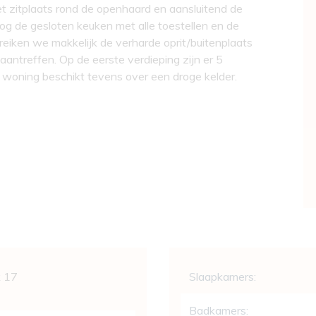
et zitplaats rond de openhaard en aansluitend de
nog de gesloten keuken met alle toestellen en de
eiken we makkelijk de verharde oprit/buitenplaats
antreffen. Op de eerste verdieping zijn er 5
e woning beschikt tevens over een droge kelder.
Indeling
k 17
Slaapkamers:
Badkamers: