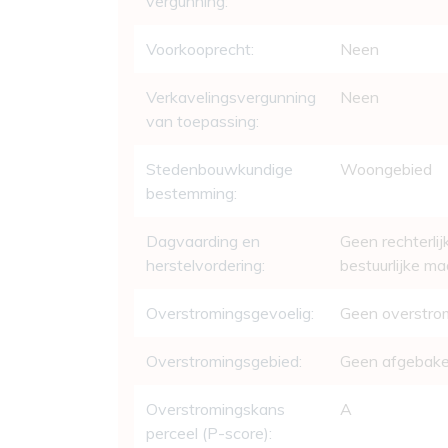
vergunning:
Voorkooprecht:
Neen
Verkavelingsvergunning
Neen
van toepassing:
Stedenbouwkundige
Woongebied
bestemming:
Dagvaarding en
Geen rechterlij
herstelvordering:
bestuurlijke m
Overstromingsgevoelig:
Geen overstro
Overstromingsgebied:
Geen afgebak
Overstromingskans
A
perceel (P-score):