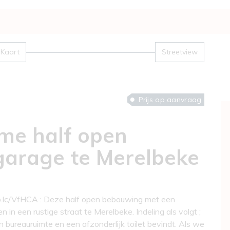
Kaart
Streetview
Prijs op aanvraag
me half open
arage te Merelbeke
p.lc/VfHCA : Deze half open bebouwing met een
n een rustige straat te Merelbeke. Indeling als volgt ;
bureauruimte en een afzonderlijk toilet bevindt. Als we