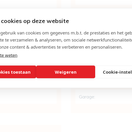
WC:
 cookies op deze website
Woonkamer:
ebruik van cookies om gegevens m.b.t. de prestaties en het geb
te te verzamelen & analyseren, om sociale netwerkfunctionaliteit
onze content & advertenties te verbeteren en personaliseren.
Keuken:
te weten
Kelder:
okies toestaan
Weigeren
Cookie-inste
Tuin:
Garage: