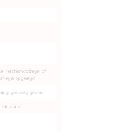
ke herstelmaatregel of
aatregel opgelegd
mingsgevoelig gebied
ende zones