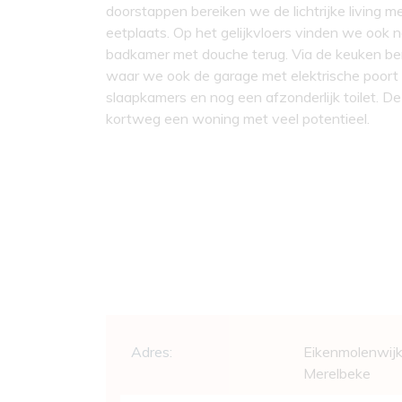
doorstappen bereiken we de lichtrijke living m
eetplaats. Op het gelijkvloers vinden we ook 
badkamer met douche terug. Via de keuken ber
waar we ook de garage met elektrische poort a
slaapkamers en nog een afzonderlijk toilet. D
kortweg een woning met veel potentieel.
Algemeen
Adres:
Eikenmolenwij
Merelbeke