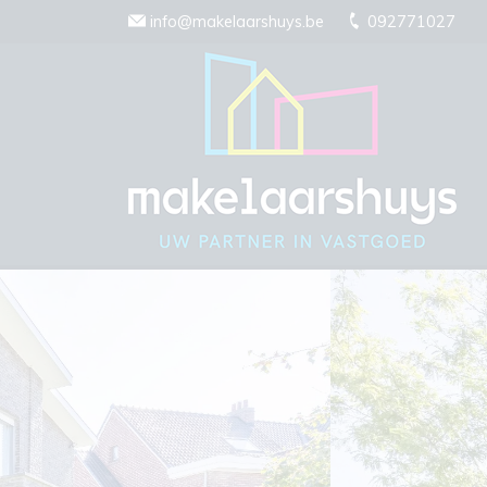
Menu overslaan en naar de inhoud gaan
info@makelaarshuys.be
092771027