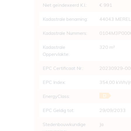
Wettelijke gegevens
Niet geïndexeerd K.I.:
€ 991
Kadastrale benaming:
44043 MEREL
Kadastrale Nummers:
0104M3P000
Kadastrale
320 m²
Oppervlakte:
EPC Certificaat Nr.:
20230929-0
EPC Index:
354,00 kWh/(m
D
EnergyClass:
EPC Geldig tot:
29/09/2033
Stedenbouwkundige
Ja