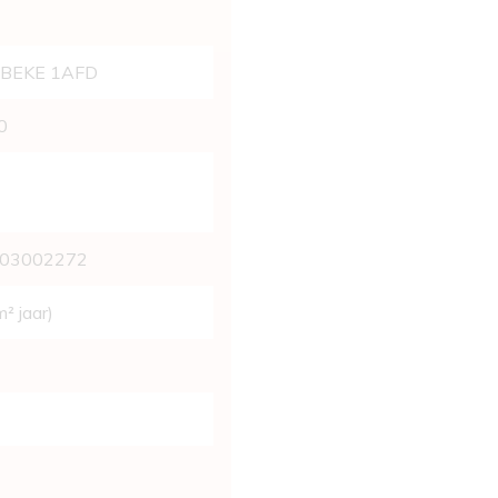
BEKE 1AFD
0
003002272
² jaar)