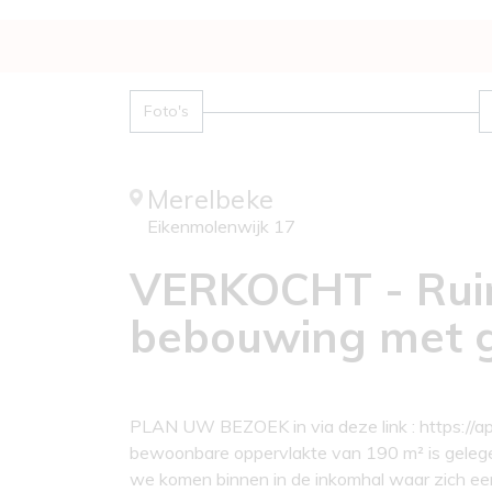
Foto's
Merelbeke
Eikenmolenwijk 17
VERKOCHT - Rui
bebouwing met g
PLAN UW BEZOEK in via deze link : https://a
bewoonbare oppervlakte van 190 m² is gelegen i
we komen binnen in de inkomhal waar zich een 