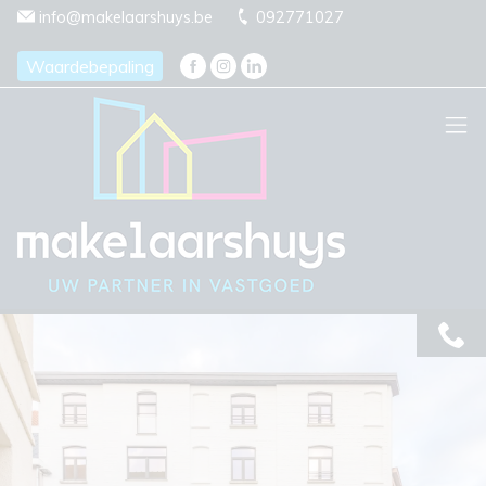
Menu overslaan en naar de inhoud gaan
info@makelaarshuys.be
092771027
Waardebepaling