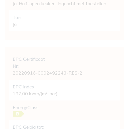
Ja
, Half-open keuken, Ingericht met toestellen
Tuin:
Ja
Wettelijke gegevens
EPC Certificaat
Nr.:
20220916-0002492243-RES-2
EPC Index:
197,00 kWh/(m² jaar)
EnergyClass:
B
EPC Geldig tot: