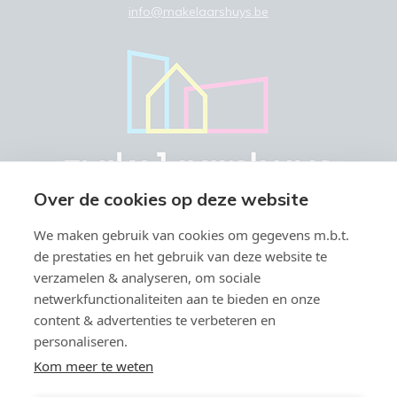
info@makelaarshuys.be
Over de cookies op deze website
We maken gebruik van cookies om gegevens m.b.t.
de prestaties en het gebruik van deze website te
verzamelen & analyseren, om sociale
netwerkfunctionaliteiten aan te bieden en onze
Vastgoedmakelaar-bemiddelaar BIV België BIV 504.945 & 508.847 -
content & advertenties te verbeteren en
Ondernemingsnummer BTW-BE 0766.579.221
personaliseren.
Toezichthoudende autoriteit: Beroepsinstituut van
Vastgoedmakelaars, Luxemburgstraat 16 B te 1000 Brussel -
Kom meer te weten
Onderworpen aan de
deontologische code van het BIV
- Lid BIV -
info@biv.be - Lid CIB - BA en borgstelling via NV Axa Belgium (polisnr;