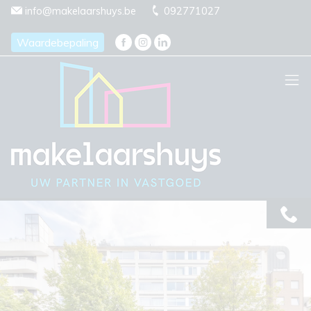
Menu overslaan en naar de inhoud gaan
info@makelaarshuys.be
092771027
Waardebepaling