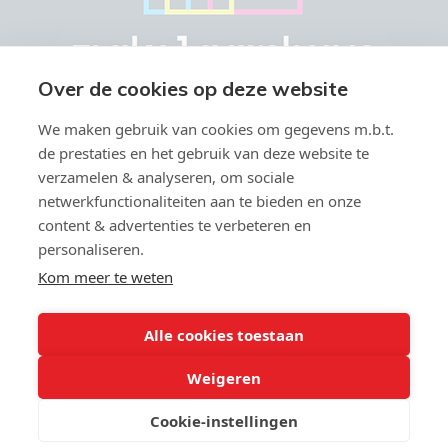
Over de cookies op deze website
We maken gebruik van cookies om gegevens m.b.t.
de prestaties en het gebruik van deze website te
verzamelen & analyseren, om sociale
netwerkfunctionaliteiten aan te bieden en onze
Vastgoedmakelaar-bemiddelaar BIV België BIV 504.945 & 508.847 -
content & advertenties te verbeteren en
Ondernemingsnummer BTW-BE 0766.579.221
personaliseren.
Toezichthoudende autoriteit: Beroepsinstituut van
Vastgoedmakelaars, Luxemburgstraat 16 B te 1000 Brussel -
Kom meer te weten
Onderworpen aan de
deontologische code van het BIV
- Lid BIV -
info@biv.be - Lid CIB - BA en borgstelling via NV Axa Belgium (polisnr;
730.390.160)
Alle cookies toestaan
Weigeren
9
,9
Cookie-instellingen
63 reviews
© 2026 Makelaarshuys |
Developed by Zabun
|
Disclaimer
|
Privacy
policy
|
Cookie policy