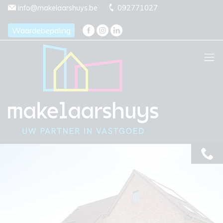
Menu overslaan en naar de inhoud gaan
info@makelaarshuys.be
092771027
Waardebepaling