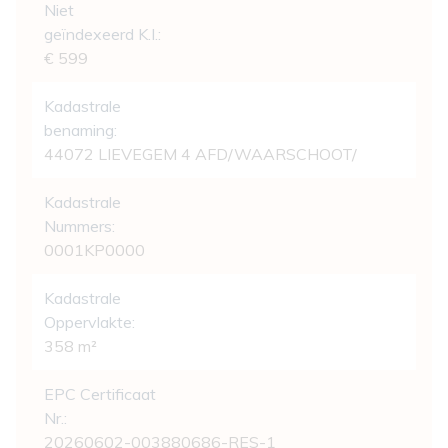
Niet
geïndexeerd K.I.:
€ 599
Kadastrale
benaming:
44072 LIEVEGEM 4 AFD/WAARSCHOOT/
Kadastrale
Nummers:
0001KP0000
Kadastrale
Oppervlakte:
358 m²
EPC Certificaat
Nr.:
20260602-003880686-RES-1