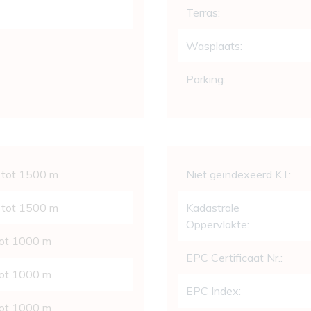
Terras:
Wasplaats:
Parking:
Wettelijke gege
 tot 1500 m
Niet geïndexeerd K.I.:
 tot 1500 m
Kadastrale
Oppervlakte:
tot 1000 m
EPC Certificaat Nr.:
tot 1000 m
EPC Index:
tot 1000 m