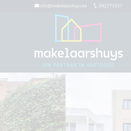
Menu overslaan en naar de inhoud gaan
info@makelaarshuys.be
092771027