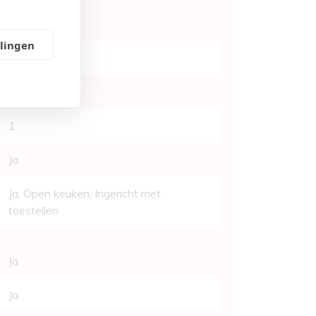
1
llingen
1
Ja
1
Ja
Ja
, Open keuken, Ingericht met
toestellen
Ja
Ja