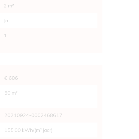
2 m²
Ja
1
vens
€ 686
50 m²
20210924-0002468617
155,00 kWh/(m² jaar)