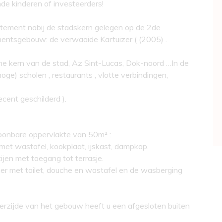
de kinderen of investeerders!
tement nabij de stadskern gelegen op de 2de
entsgebouw: de verwaaide Kartuizer ( (2005) .
he kern van de stad, Az Sint-Lucas, Dok-noord …In de
hoge) scholen , restaurants , vlotte verbindingen,
cent geschilderd ).
onbare oppervlakte van 50m² :
t wastafel, kookplaat, ijskast, dampkap.
ijen met toegang tot terrasje.
er met toilet, douche en wastafel en de wasberging
hterzijde van het gebouw heeft u een afgesloten buiten