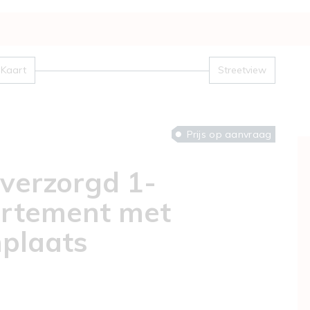
Kaart
Streetview
Prijs op aanvraag
verzorgd 1-
rtement met
nplaats