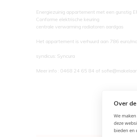
Energiezuinig appartement met een gunstig E
Conforme elektrische keuring
centrale verwarming radiatoren aardgas
Het appartement is verhuurd aan 786 euro/maan
syndicus: Syncura
Meer info : 0468 24 65 84 of sofie@makelaa
Over de
We maken g
deze websi
bieden en 