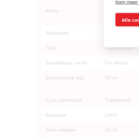
Kom meer 
Algemeen
Adres:
Kartuizerlaan 
Gent
Alle co
Referentie:
svds-2325nie
Type:
Appartement
Beschikbaar vanaf:
Per datum
Bewoonbare opp.:
50 m²
Type constructie:
Traditioneel
Bouwjaar:
2005
Renovatiejaar:
2024