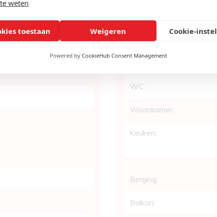
te weten
Indeling
43/204
Slaapkamers:
okies toestaan
Weigeren
Cookie-inste
Badkamers:
uw
Powered by
CookieHub Consent Management
Douchekamer:
WC:
Woonkamer:
Keuken:
Berging:
Balkon: