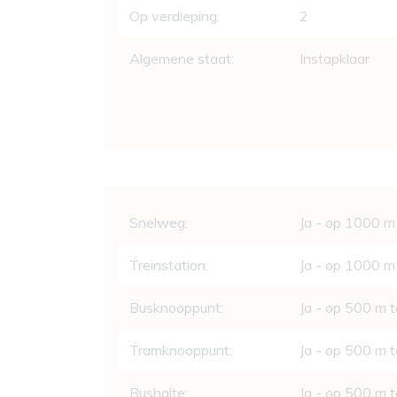
Op verdieping:
2
Algemene staat:
Instapklaar
Comfort
Snelweg:
Ja - op 1000 m
Treinstation:
Ja - op 1000 m
Busknooppunt:
Ja - op 500 m 
Tramknooppunt:
Ja - op 500 m 
Bushalte:
Ja - op 500 m 