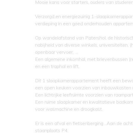
Mooie kans voor starters, ouders van studeren
Verzorgd en energiezuinig 1-slaapkamerappar
verdieping in een goed onderhouden appartem
Op wandelafstand van Patershol, de historisc
nabijheid van diverse winkels, universiteiten, (
openbaar vervoer, …
Een algemene inkomhal, met brievenbussen (re
en een traphal en lift.
Dit 1 slaapkamerappartement heeft een bewo
een open keuken voorzien van inbouwkasten me
Een lichtrijke leefruimte voorzien van raampart
Een ruime slaapkamer en kwalitatieve badkam
voor wasmachine en droogkast.
Er is een afval en fietsenberging . Aan de ac
staanplaats P4