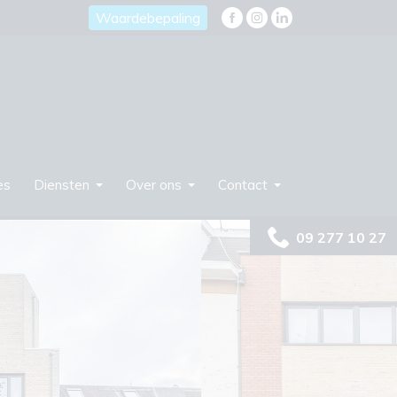
Waardebepaling
es
Diensten
Over ons
Contact
09 277 10 27