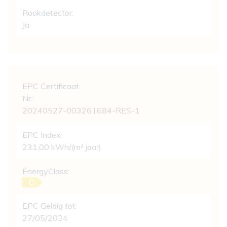
Rookdetector:
Ja
Wettelijke gegevens
EPC Certificaat
Nr.:
20240527-003261684-RES-1
EPC Index:
231,00 kWh/(m² jaar)
EnergyClass:
C
EPC Geldig tot:
27/05/2034