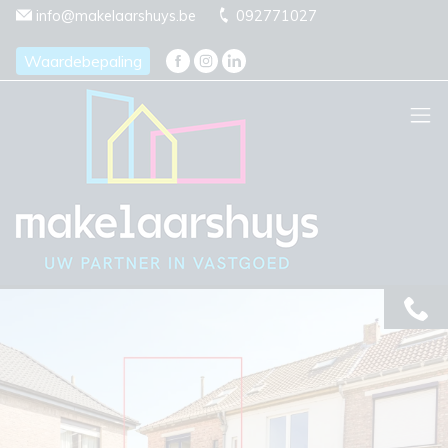
Menu overslaan en naar de inhoud gaan
info@makelaarshuys.be
092771027
Waardebepaling