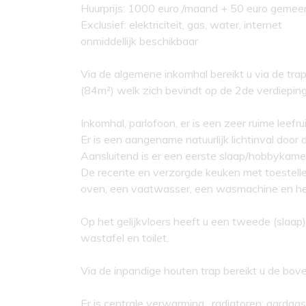
Huurprijs: 1000 euro /maand + 50 euro gemee
Exclusief: elektriciteit, gas, water, internet
onmiddellijk beschikbaar
Via de algemene inkomhal bereikt u via de tra
(84m²) welk zich bevindt op de 2de verdieping 
Inkomhal, parlofoon, er is een zeer ruime leef
Er is een aangename natuurlijk lichtinval door 
Aansluitend is er een eerste slaap/hobbykamer
De recente en verzorgde keuken met toestelle
oven, een vaatwasser, een wasmachine en he
Op het gelijkvloers heeft u een tweede (sla
wastafel en toilet.
Via de inpandige houten trap bereikt u de bov
Er is centrale verwarming , radiatoren; aardg