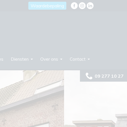
Waardebepaling
es
Diensten
Over ons
Contact
09 277 10 27