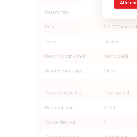
Alle co
Referentie:
SVDS-2228H
Prijs:
€ 1.000/maand
Type:
Duplex
Beschikbaar vanaf:
Onmiddellijk
Bewoonbare opp.:
84 m²
Type constructie:
Traditioneel
Renovatiejaar:
2024
Op verdieping:
2
Algemene staat:
Instapklaar