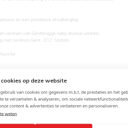
 gebouw en een privatieve afvalberging.
t centrum van Gentbrugge nabij diverse winkels,
g met centrum Gent , E17, Station.
huys.be
 cookies op deze website
ebruik van cookies om gegevens m.b.t. de prestaties en het geb
te te verzamelen & analyseren, om sociale netwerkfunctionaliteit
onze content & advertenties te verbeteren en personaliseren.
te weten
Indeling
A
Slaapkamers: