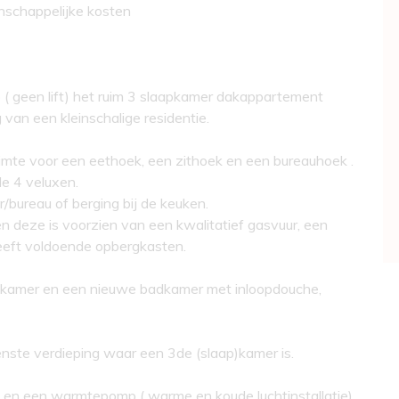
nschappelijke kosten
p ( geen lift) het ruim 3 slaapkamer dakappartement
van een kleinschalige residentie.
ruimte voor een eethoek, een zithoek en een bureauhoek .
de 4 veluxen.
/bureau of berging bij de keuken.
n deze is voorzien van een kwalitatief gasvuur, een
eft voldoende opbergkasten.
ap)kamer en een nieuwe badkamer met inloopdouche,
enste verdieping waar een 3de (slaap)kamer is.
as en een warmtepomp ( warme en koude luchtinstallatie)