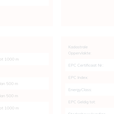
Wettelijke gege
Kadastrale
Oppervlakte:
tot 1000 m
EPC Certificaat Nr.:
EPC Index:
 dan 500 m
EnergyClass:
 dan 500 m
EPC Geldig tot:
tot 1000 m