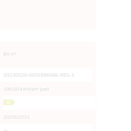
vens
84 m²
20230520-0002896686-RES-1
190,00 kWh/(m² jaar)
B
20/05/2033