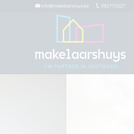
Menu overslaan en naar de inhoud gaan
info@makelaarshuys.be
092771027