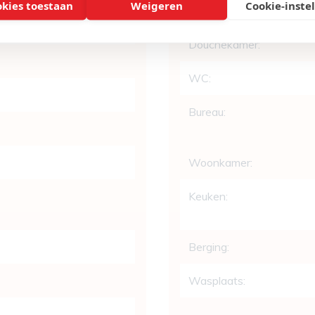
okies toestaan
Weigeren
Cookie-inste
Badkamers:
Douchekamer:
WC:
Bureau:
Woonkamer:
Keuken:
Berging:
Wasplaats: