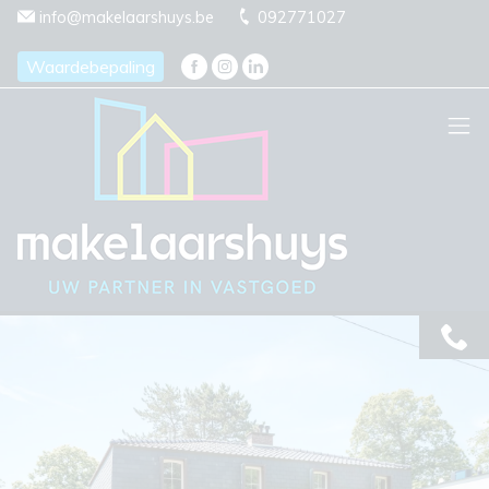
Menu overslaan en naar de inhoud gaan
info@makelaarshuys.be
092771027
Waardebepaling