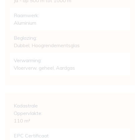
Ja - op 500 m tot 1000 m
Raamwerk:
Aluminium
Beglazing:
Dubbel, Hoogrendementsglas
Verwarming:
Vloerverw. geheel, Aardgas
Wettelijke gegevens
Kadastrale
Oppervlakte:
110 m²
EPC Certificaat