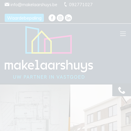
Menu overslaan en naar de inhoud gaan
info@makelaarshuys.be
092771027
Waardebepaling