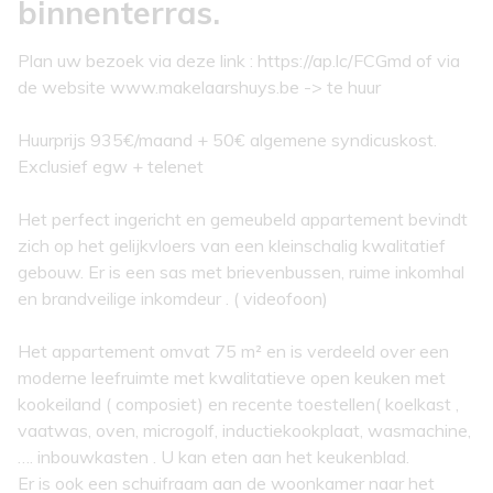
binnenterras.
Plan uw bezoek via deze link : https://ap.lc/FCGmd of via
de website www.makelaarshuys.be -> te huur
Huurprijs 935€/maand + 50€ algemene syndicuskost.
Exclusief egw + telenet
Het perfect ingericht en gemeubeld appartement bevindt
zich op het gelijkvloers van een kleinschalig kwalitatief
gebouw. Er is een sas met brievenbussen, ruime inkomhal
en brandveilige inkomdeur . ( videofoon)
Het appartement omvat 75 m² en is verdeeld over een
moderne leefruimte met kwalitatieve open keuken met
kookeiland ( composiet) en recente toestellen( koelkast ,
vaatwas, oven, microgolf, inductiekookplaat, wasmachine,
…. inbouwkasten . U kan eten aan het keukenblad.
Er is ook een schuifraam aan de woonkamer naar het