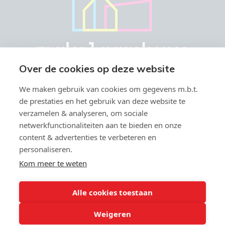
Over de cookies op deze website
We maken gebruik van cookies om gegevens m.b.t.
de prestaties en het gebruik van deze website te
verzamelen & analyseren, om sociale
netwerkfunctionaliteiten aan te bieden en onze
Vastgoedmakelaar-bemiddelaar BIV België BIV 504.945 & 508.847 -
content & advertenties te verbeteren en
Ondernemingsnummer BTW-BE 0766.579.221
personaliseren.
Toezichthoudende autoriteit: Beroepsinstituut van
Vastgoedmakelaars, Luxemburgstraat 16 B te 1000 Brussel -
Kom meer te weten
Onderworpen aan de
deontologische code van het BIV
- Lid BIV -
info@biv.be - Lid CIB - BA en borgstelling via NV Axa Belgium (polisnr;
730.390.160)
Alle cookies toestaan
Weigeren
,9