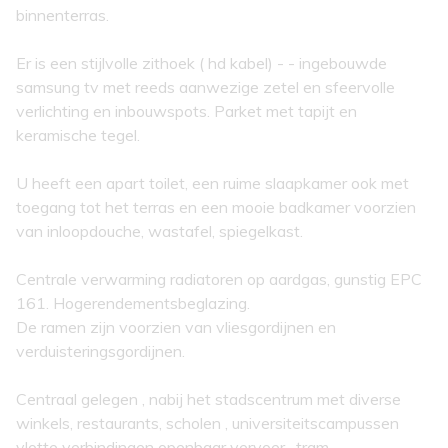
binnenterras.
Er is een stijlvolle zithoek ( hd kabel) - - ingebouwde
samsung tv met reeds aanwezige zetel en sfeervolle
verlichting en inbouwspots. Parket met tapijt en
keramische tegel.
U heeft een apart toilet, een ruime slaapkamer ook met
toegang tot het terras en een mooie badkamer voorzien
van inloopdouche, wastafel, spiegelkast.
Centrale verwarming radiatoren op aardgas, gunstig EPC
161. Hogerendementsbeglazing.
De ramen zijn voorzien van vliesgordijnen en
verduisteringsgordijnen.
Centraal gelegen , nabij het stadscentrum met diverse
winkels, restaurants, scholen , universiteitscampussen
vlotte verbindingen openbaar vervoer- tram .