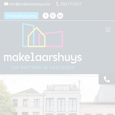
Menu overslaan en naar de inhoud gaan
info@makelaarshuys.be
092771027
Waardebepaling