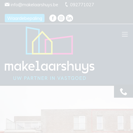
Menu overslaan en naar de inhoud gaan
info@makelaarshuys.be
092771027
Waardebepaling