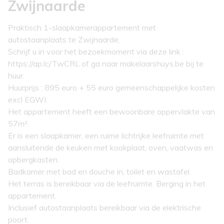
Zwijnaarde
Praktisch 1-slaapkamerappartement met
autostaanplaats te Zwijnaarde.
Schrijf u in voor het bezoekmoment via deze link :
https://ap.lc/TwCRL of ga naar makelaarshuys.be bij te
huur.
Huurprijs : 895 euro + 55 euro gemeenschappelijke kosten
excl EGWI.
Het appartement heeft een bewoonbare oppervlakte van
57m².
Er is een slaapkamer, een ruime lichtrijke leefruimte met
aansluitende de keuken met kookplaat, oven, vaatwas en
opbergkasten.
Badkamer met bad en douche in, toilet en wastafel.
Het terras is bereikbaar via de leefruimte. Berging in het
appartement.
Inclusief autostaanplaats bereikbaar via de elektrische
poort.