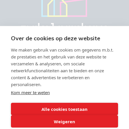
Over de cookies op deze website
We maken gebruik van cookies om gegevens m.b.t.
de prestaties en het gebruik van deze website te
verzamelen & analyseren, om sociale
netwerkfunctionaliteiten aan te bieden en onze
Vastgoedmakelaar-bemiddelaar BIV België BIV 504.945 & 508.847 -
content & advertenties te verbeteren en
Ondernemingsnummer BTW-BE 0766.579.221
personaliseren.
Toezichthoudende autoriteit: Beroepsinstituut van
Vastgoedmakelaars, Luxemburgstraat 16 B te 1000 Brussel -
Kom meer te weten
Onderworpen aan de
deontologische code van het BIV
- Lid BIV -
info@biv.be - Lid CIB - BA en borgstelling via NV Axa Belgium (polisnr;
730.390.160)
Alle cookies toestaan
Weigeren
,9