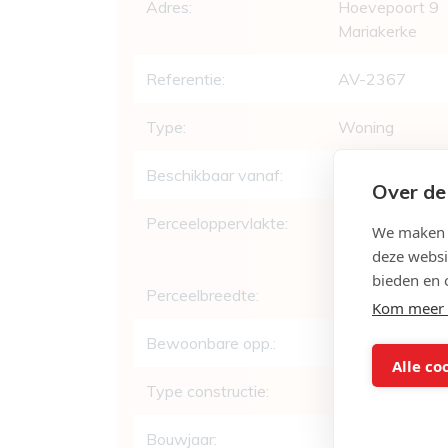
Adres:
Hoevepoort 9
Mariakerke
Referentie:
AV-2367
Type:
Woning
Beschikbaar vanaf:
Bij akte
Over de
Perceeloppervlakte:
388 m²
We maken g
deze websi
bieden en 
Perceelbreedte:
12 m
Kom meer 
Bewoonbare opp.:
191 m²
Alle co
Type constructie:
Traditioneel
Bouwjaar:
1987