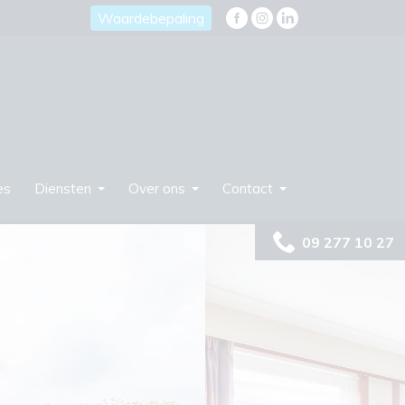
Waardebepaling
es
Diensten
Over ons
Contact
09 277 10 27