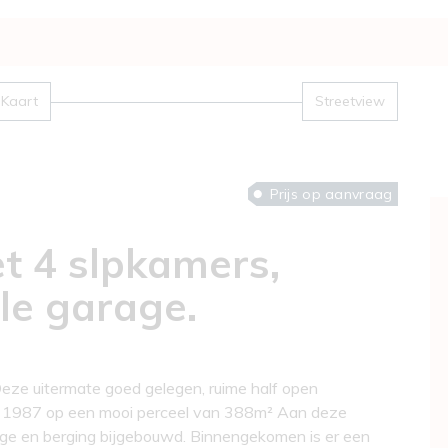
Kaart
Streetview
Prijs op aanvraag
et 4 slpkamers,
le garage.
u Deze uitermate goed gelegen, ruime half open
r 1987 op een mooi perceel van 388m² Aan deze
ge en berging bijgebouwd. Binnengekomen is er een