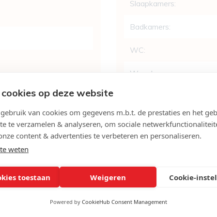
Slaapkamers:
Badkamers:
WC:
Woonkamer:
 cookies op deze website
Keuken:
ebruik van cookies om gegevens m.b.t. de prestaties en het geb
te te verzamelen & analyseren, om sociale netwerkfunctionaliteit
Berging:
onze content & advertenties te verbeteren en personaliseren.
te weten
Terras:
okies toestaan
Weigeren
Cookie-inste
Wasplaats:
Powered by
CookieHub Consent Management
Tuin: