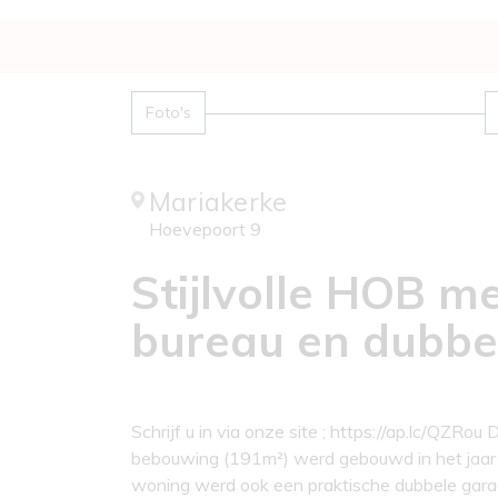
Foto's
Mariakerke
Hoevepoort 9
Stijlvolle HOB m
bureau en dubbe
Schrijf u in via onze site ; https://ap.lc/QZRo
bebouwing (191m²) werd gebouwd in het jaa
woning werd ook een praktische dubbele gara