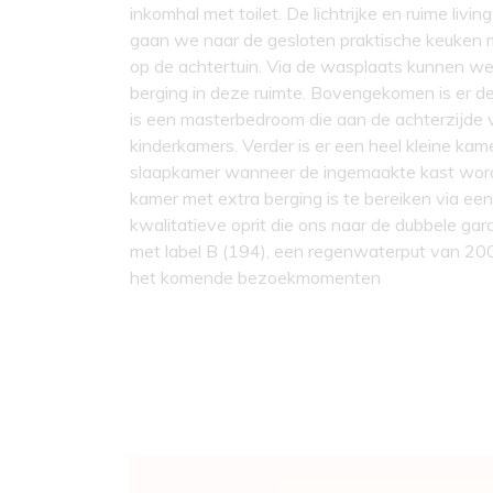
inkomhal met toilet. De lichtrijke en ruime livin
gaan we naar de gesloten praktische keuken m
op de achtertuin. Via de wasplaats kunnen we 
berging in deze ruimte. Bovengekomen is er de
is een masterbedroom die aan de achterzijde v
kinderkamers. Verder is er een heel kleine kame
slaapkamer wanneer de ingemaakte kast word
kamer met extra berging is te bereiken via ee
kwalitatieve oprit die ons naar de dubbele g
met label B (194), een regenwaterput van 2000l 
het komende bezoekmomenten
Algemeen