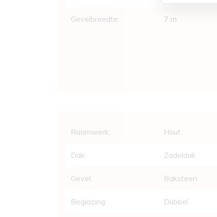
Gevelbreedte:
7 m
Comfort
Raamwerk:
Hout
Dak:
Zadeldak
Gevel:
Baksteen
Beglazing:
Dubbel