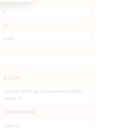
2
Ja
Privé
vens
€ 1.274
44038 GENT 29 AFD/MARIAKERKE/
Sectie A
0174S2P0000
388 m²