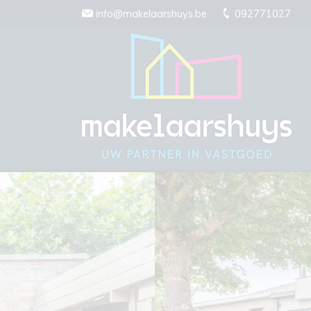
Menu overslaan en naar de inhoud gaan
info@makelaarshuys.be
092771027