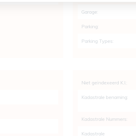
Garage:
Parking:
Parking Types:
Wettelijke gege
Niet geïndexeerd K.I.:
Kadastrale benaming:
Kadastrale Nummers:
Kadastrale