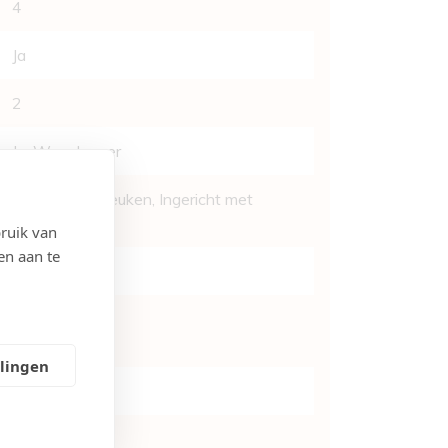
4
Ja
2
Ja
, Woonkamer
Ja
, Gesloten keuken, Ingericht met
toestellen
ruik van
en aan te
Ja
Ja
llingen
Ja
Ja