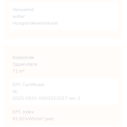
Verwarmd
water:
Hoogrendementsketel
Wettelijke gegevens
Kadastrale
Oppervlakte:
71 m²
EPC Certificaat
Nr.:
2025-0531-0003523027-res-1
EPC Index:
91,00 kWh/(m² jaar)