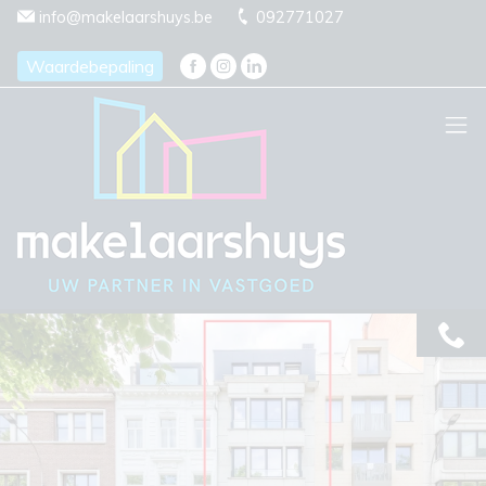
Menu overslaan en naar de inhoud gaan
info@makelaarshuys.be
092771027
Waardebepaling