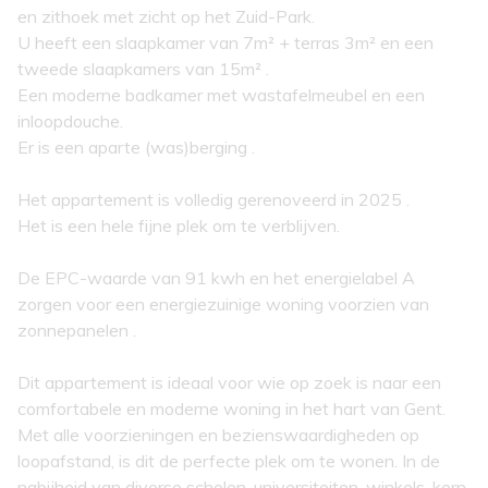
en zithoek met zicht op het Zuid-Park.
U heeft een slaapkamer van 7m² + terras 3m² en een
tweede slaapkamers van 15m² .
Een moderne badkamer met wastafelmeubel en een
inloopdouche.
Er is een aparte (was)berging .
Het appartement is volledig gerenoveerd in 2025 .
Het is een hele fijne plek om te verblijven.
De EPC-waarde van 91 kwh en het energielabel A
zorgen voor een energiezuinige woning voorzien van
zonnepanelen .
Dit appartement is ideaal voor wie op zoek is naar een
comfortabele en moderne woning in het hart van Gent.
Met alle voorzieningen en bezienswaardigheden op
loopafstand, is dit de perfecte plek om te wonen. In de
nabijheid van diverse scholen, universiteiten, winkels, kern