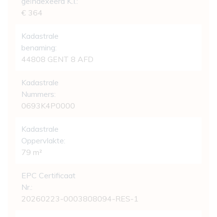
geïndexeerd K.I.:
€ 364
Kadastrale
benaming:
44808 GENT 8 AFD
Kadastrale
Nummers:
0693K4P0000
Kadastrale
Oppervlakte:
79 m²
EPC Certificaat
Nr.:
20260223-0003808094-RES-1