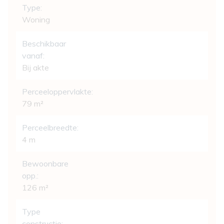
Type:
Woning
Beschikbaar
vanaf:
Bij akte
Perceeloppervlakte:
79 m²
Perceelbreedte:
4 m
Bewoonbare
opp.:
126 m²
Type
constructie: