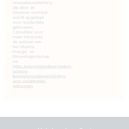
renovatieverplichting
die door de
Vlaamse overheid
wordt opgelegd
voor residentiële
gebouwen.
Consulteer voor
meer informatie
de website van
het Vlaams
Energie- en
Klimaatagentschap
via
https://www.vlaanderen.be/een-
woning-
kopen/renovatieverplichting-
voor-residentiele-
gebouwen