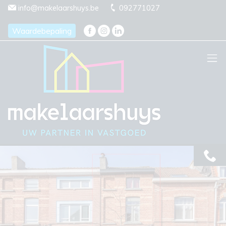
Menu overslaan en naar de inhoud gaan
info@makelaarshuys.be
092771027
Waardebepaling