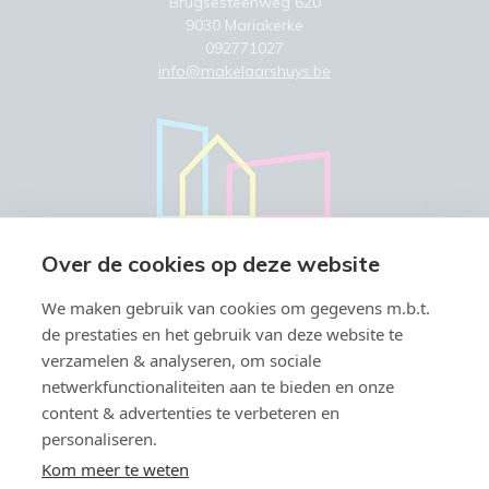
Brugsesteenweg 620
9030 Mariakerke
092771027
info@makelaarshuys.be
Over de cookies op deze website
We maken gebruik van cookies om gegevens m.b.t.
de prestaties en het gebruik van deze website te
verzamelen & analyseren, om sociale
netwerkfunctionaliteiten aan te bieden en onze
content & advertenties te verbeteren en
personaliseren.
Vastgoedmakelaar-bemiddelaar BIV België BIV 504.945 & 508.847 -
Ondernemingsnummer BTW-BE 0766.579.221
Kom meer te weten
Toezichthoudende autoriteit: Beroepsinstituut van