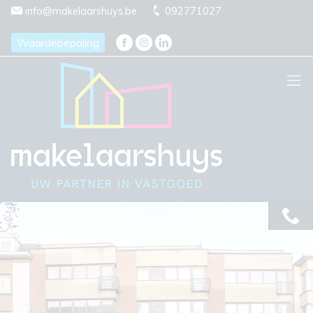
Menu overslaan en naar de inhoud gaan
info@makelaarshuys.be
092771027
Waardebepaling