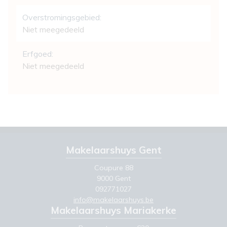
Overstromingsgebied:
Niet meegedeeld
Erfgoed:
Niet meegedeeld
Makelaarshuys Gent
Coupure 88
9000 Gent
092771027
info@makelaarshuys.be
Makelaarshuys Mariakerke