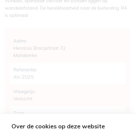
Winkels, openbaar vervoer en scholen liggen op
wandelafstand. De bereikbaarheid naar de buitenring, R4
is optimaal.
Algemeen
Adres:
Henricus Bracqstraat 32
Mariakerke
Referentie:
AV-2025
Vraagprijs:
Verkocht
Type:
Woning
Over de cookies op deze website
Beschikbaar