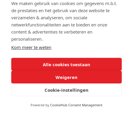
We maken gebruik van cookies om gegevens m.b.t.
vanaf:
de prestaties en het gebruik van deze website te
Onmiddellijk
verzamelen & analyseren, om sociale
netwerkfunctionaliteiten aan te bieden en onze
Bouwjaar:
content & advertenties te verbeteren en
2018
personaliseren.
Kom meer te weten
Alle cookies toestaan
Wettelijke gegevens
Overstromingsgevoelig:
Weigeren
Niet meegedeeld
9
Cookie-instellingen
,9
Overstromingsgebied:
Niet meegedeeld
63 reviews
Powered by
CookieHub Consent Management
provided by
Erfgoed:
Niet meegedeeld