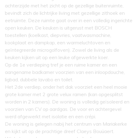
achterzijde met het zicht op de gezellige buitenruimte,
bevindt zich de lichtrijke living met gezellige zithoek en
eetruimte. Deze ruimte gaat over in een volledig ingerichte
open keuken. De keuken is uitgerust met BOSCH
toestellen (koelkast, diepvries, vaatwasmachine,
kookplaat en dampkap, een warmeluchtoven en
geïntegreerde microgolfoven). Zowel de living als de
keuken kijken uit op een leuke afgewerkte koer.
Op de 1e verdieping tref je een ruime kamer en een
aangename badkamer voorzien van een inloopdouche,
ligbad, dubbele lavabo en toilet.
Het 2de verdiep, onder het dak voorziet een heel mooie
grote kamer met 2 grote velux ramen (kan opgesplitst
worden in 2 kamers). De woning is volledig geïsoleerd en
voorzien van CV op aardgas. De voor en achtergevel
werd afgewerkt met isolatie en een crépi.
De woning is gelegen nabij het centrum van Mariakerke
en kijkt uit op de prachtige dreef Claeys Bouüaert.