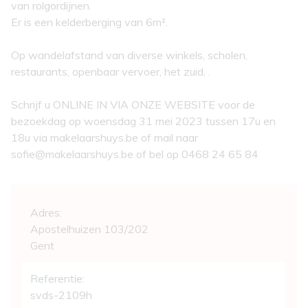
van rolgordijnen.
Er is een kelderberging van 6m².
Op wandelafstand van diverse winkels, scholen,
restaurants, openbaar vervoer, het zuid, .
Schrijf u ONLINE IN VIA ONZE WEBSITE voor de
bezoekdag op woensdag 31 mei 2023 tussen 17u en
18u via makelaarshuys.be of mail naar
sofie@makelaarshuys.be of bel op 0468 24 65 84
Algemeen
Adres:
Apostelhuizen 103/202
Gent
Referentie:
svds-2109h