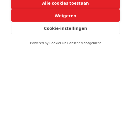
Alle cookies toestaan
Kinderopvang:
Weigeren
Ja
9
Cookie-instellingen
,9
Bank:
63 reviews
Ja
Powered by
CookieHub Consent Management
provided by
Ontspanning:
Ja
Restaurant:
Ja
Raamwerk:
Aluminium
Beglazing:
Dubbel