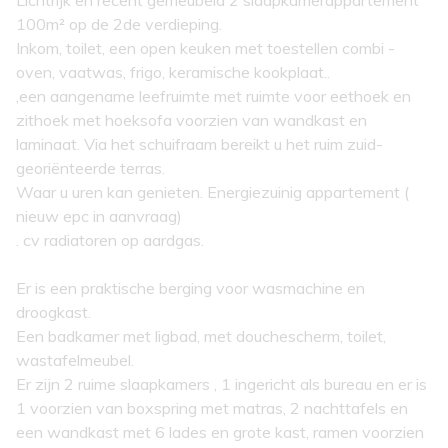
Lichtrijk en recent gemeubeld 2 slaapkamerappartement
100m² op de 2de verdieping.
Inkom, toilet, een open keuken met toestellen combi -
oven, vaatwas, frigo, keramische kookplaat..
,een aangename leefruimte met ruimte voor eethoek en
zithoek met hoeksofa voorzien van wandkast en
laminaat. Via het schuifraam bereikt u het ruim zuid-
georiënteerde terras.
Waar u uren kan genieten. Energiezuinig appartement (
nieuw epc in aanvraag)
. cv radiatoren op aardgas.
Er is een praktische berging voor wasmachine en
droogkast.
Een badkamer met ligbad, met douchescherm, toilet,
wastafelmeubel.
Er zijn 2 ruime slaapkamers , 1 ingericht als bureau en er is
1 voorzien van boxspring met matras, 2 nachttafels en
een wandkast met 6 lades en grote kast, ramen voorzien