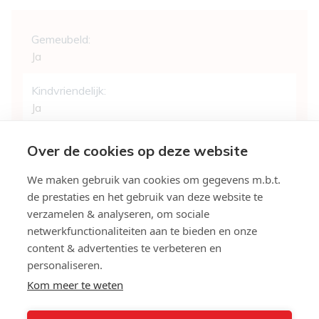
Comfort
Gemeubeld:
Ja
Kindvriendelijk:
Ja
Treinstation:
Over de cookies op deze website
Ja - op 1000 m tot 1500 m
We maken gebruik van cookies om gegevens m.b.t.
Bushalte:
de prestaties en het gebruik van deze website te
Ja - op minder dan 500 m
verzamelen & analyseren, om sociale
netwerkfunctionaliteiten aan te bieden en onze
Winkel:
content & advertenties te verbeteren en
Ja
personaliseren.
Kom meer te weten
School:
Ja