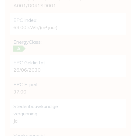
A001/D041SD001
EPC Index:
69,00 kWh/(m² jaar)
EnergyClass:
A
EPC Geldig tot:
26/06/2030
EPC E-peil:
37,00
Stedenbouwkundige
vergunning:
Ja
Voorkooprecht: