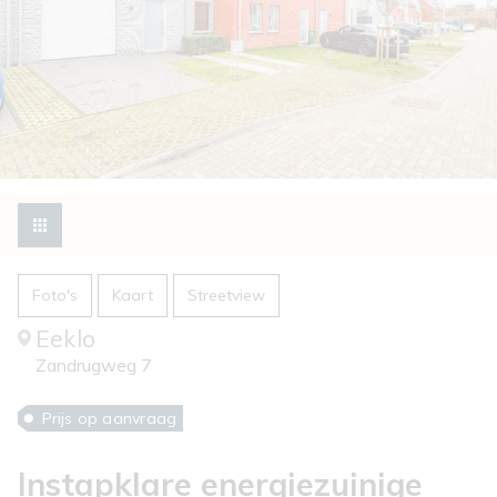
Foto's
Kaart
Streetview
Eeklo
Zandrugweg 7
Prijs op aanvraag
Instapklare energiezuinige