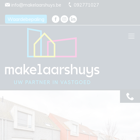
Menu overslaan en naar de inhoud gaan
info@makelaarshuys.be
092771027
Waardebepaling