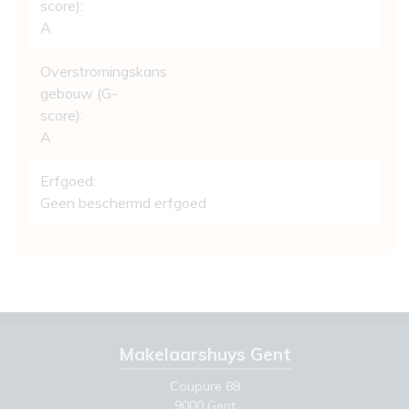
score):
A
Overstromingskans
gebouw (G-
score):
A
Erfgoed:
Geen beschermd erfgoed
Makelaarshuys Gent
Coupure 88
9000 Gent