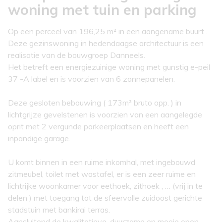
woning met tuin en parking
Op een perceel van 196,25 m² in een aangename buurt .
Deze gezinswoning in hedendaagse architectuur is een
realisatie van de bouwgroep Danneels.
Het betreft een energiezuinige woning met gunstig e-peil
37 -A label en is voorzien van 6 zonnepanelen.
Deze gesloten bebouwing ( 173m² bruto opp. ) in
lichtgrijze gevelstenen is voorzien van een aangelegde
oprit met 2 vergunde parkeerplaatsen en heeft een
inpandige garage.
U komt binnen in een ruime inkomhal, met ingebouwd
zitmeubel, toilet met wastafel, er is een zeer ruime en
lichtrijke woonkamer voor eethoek, zithoek , … (vrij in te
delen ) met toegang tot de sfeervolle zuidoost gerichte
stadstuin met bankirai terras.
Aansluitend de kwalitatieve, duurzame en mooie open