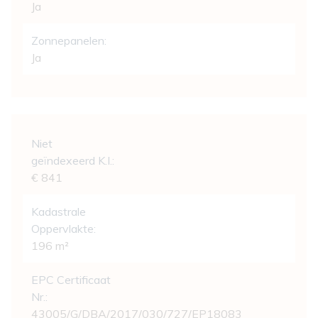
Ja
Zonnepanelen:
Ja
Wettelijke gegevens
Niet
geïndexeerd K.I.:
€ 841
Kadastrale
Oppervlakte:
196 m²
EPC Certificaat
Nr.:
43005/G/DBA/2017/030/727/EP18083