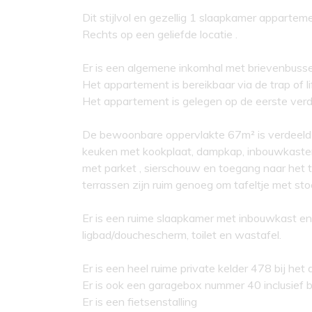
Dit stijlvol en gezellig 1 slaapkamer appartem
Rechts op een geliefde locatie .
Er is een algemene inkomhal met brievenbusse
Het appartement is bereikbaar via de trap of lif
Het appartement is gelegen op de eerste verd
De bewoonbare oppervlakte 67m² is verdeeld o
keuken met kookplaat, dampkap, inbouwkasten e
met parket , sierschouw en toegang naar het t
terrassen zijn ruim genoeg om tafeltje met sto
Er is een ruime slaapkamer met inbouwkast en
ligbad/douchescherm, toilet en wastafel.
Er is een heel ruime private kelder 478 bij he
Er is ook een garagebox nummer 40 inclusief b
Er is een fietsenstalling