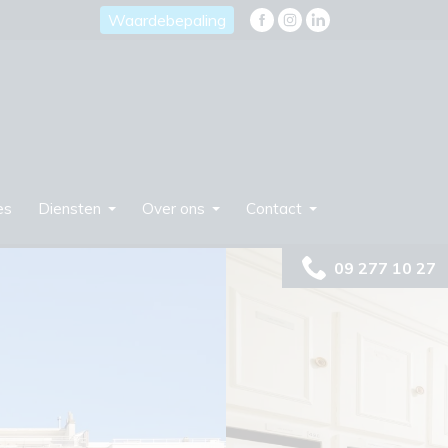
Waardebepaling
es
Diensten
Over ons
Contact
09 277 10 27