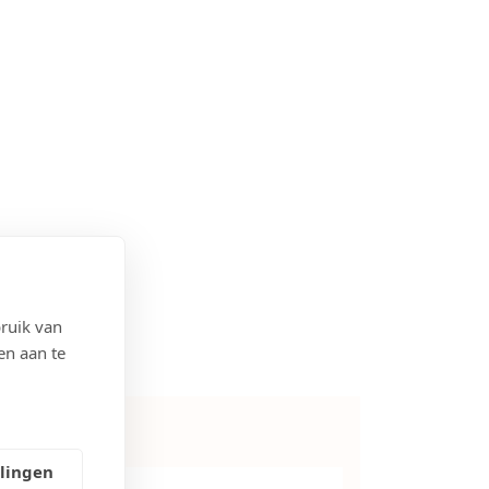
ruik van
en aan te
1
llingen