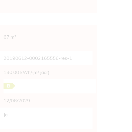
vens
67 m²
20190612-0002165556-res-1
130,00 kWh/(m² jaar)
B
12/06/2029
Ja