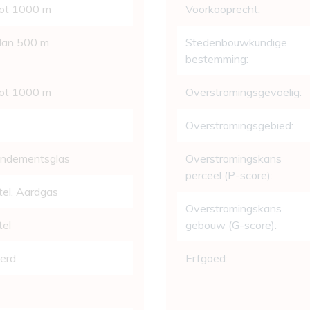
tot 1000 m
Voorkooprecht:
 dan 500 m
Stedenbouwkundige
bestemming:
tot 1000 m
Overstromingsgevoelig:
Overstromingsgebied:
endementsglas
Overstromingskans
perceel (P-score):
el, Aardgas
Overstromingskans
tel
gebouw (G-score):
eerd
Erfgoed: