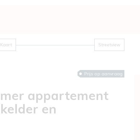
Kaart
Streetview
Prijs op aanvraag
kamer appartement
 kelder en