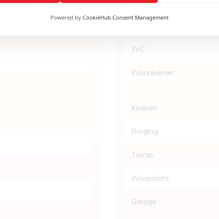
Badkamers:
Powered by
CookieHub Consent Management
Douchekamer:
WC:
Woonkamer:
Keuken:
Berging:
Terras:
Wasplaats:
Garage: