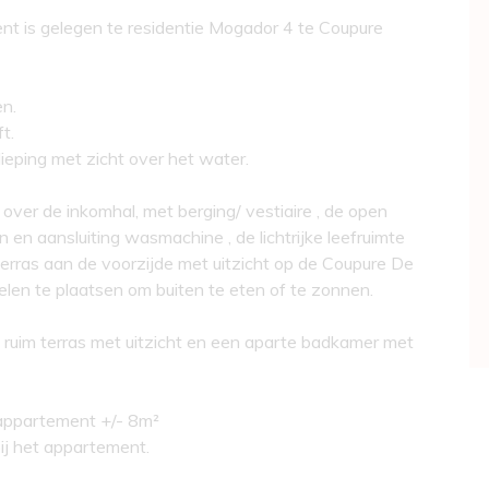
ent is gelegen te residentie Mogador 4 te Coupure
n.
t.
ieping met zicht over het water.
ver de inkomhal, met berging/ vestiaire , de open
n aansluiting wasmachine , de lichtrijke leefruimte
erras aan de voorzijde met uitzicht op de Coupure De
elen te plaatsen om buiten te eten of te zonnen.
 ruim terras met uitzicht en een aparte badkamer met
t appartement +/- 8m²
ij het appartement.