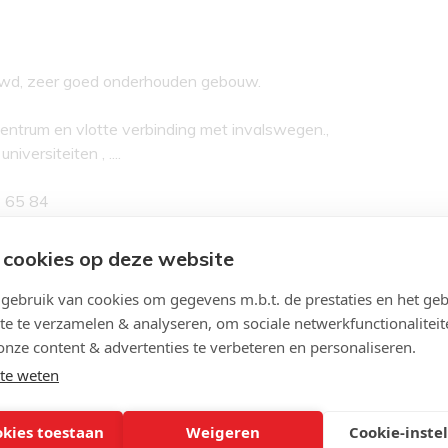
euwd, zeer goed onderhouden gebouw.
entrum en vlotte verbinding met invalswegen.,
iversiteiten , ....
4 65 84
 cookies op deze website
ebruik van cookies om gegevens m.b.t. de prestaties en het geb
te te verzamelen & analyseren, om sociale netwerkfunctionaliteit
onze content & advertenties te verbeteren en personaliseren.
te weten
Indeling
s 478
Slaapkamers:
okies toestaan
Weigeren
Cookie-inste