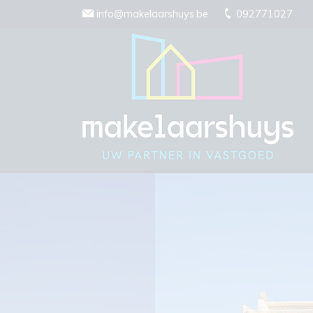
Menu overslaan en naar de inhoud gaan
info@makelaarshuys.be
092771027